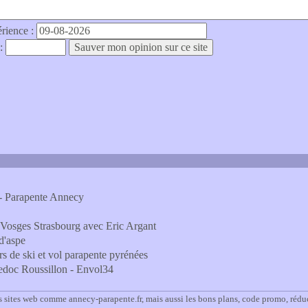
érience :
 :
 - Parapente Annecy
 Vosges Strasbourg avec Eric Argant
d'aspe
s de ski et vol parapente pyrénées
uedoc Roussillon - Envol34
s sites web comme annecy-parapente.fr, mais aussi les bons plans, code promo, rédu