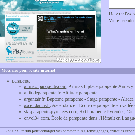
Date de l'exp
Votre pseudo
Mots clés pour le site internet
parapente
airmax-parapente.com
, Airmax biplace parapente Annecy
altitudeparapente.fr
, Altitude parapente
argantair.fr
, Bapteme parapente - Stage parapente - Alsace
ascendance.fr
, Ascendance - Ecole de parapente en vallée 
ski-parapente-pyrenees.com
, Ski Parapente Pyrénées, Cour
envol34.com
, École de parapente dans l'Hérault en Lang
Avis 73 : forum pour échanger vos commentaires, témoignages, critiques sur de