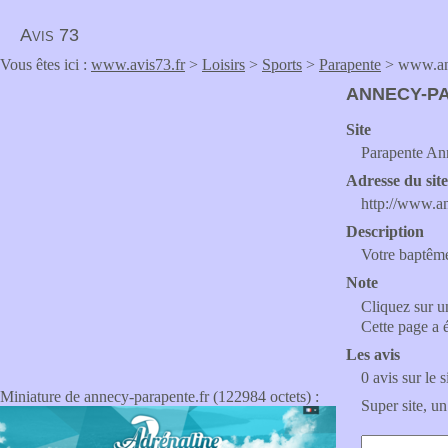
Avis 73
Vous êtes ici :
www.avis73.fr
>
Loisirs
>
Sports
>
Parapente
> www.ann
ANNECY-P
Site
Parapente An
Adresse du sit
http://www.a
Description
Votre baptême
Note
Cliquez sur un
Cette page a 
Les avis
0 avis sur le s
Miniature de annecy-parapente.fr (122984 octets) :
Super site, un