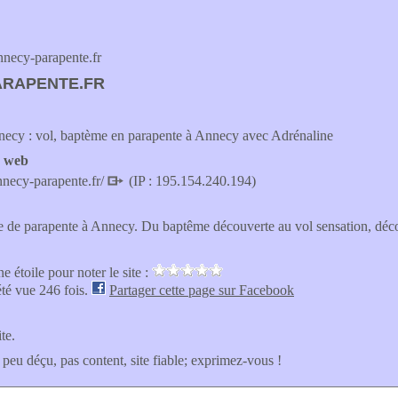
ecy-parapente.fr
ARAPENTE.FR
necy : vol, baptème en parapente à Annecy avec Adrénaline
e web
nnecy-parapente.fr/
(IP : 195.154.240.194)
 de parapente à Annecy. Du baptême découverte au vol sensation, déco
e étoile pour noter le site :
été vue 246 fois.
Partager cette page sur Facebook
ite.
 peu déçu, pas content, site fiable; exprimez-vous !