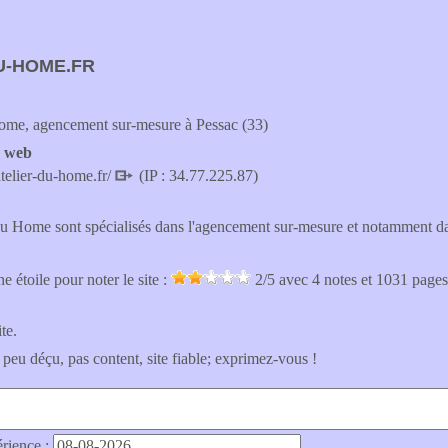
U-HOME.FR
Home, agencement sur-mesure à Pessac (33)
e web
telier-du-home.fr/
(IP : 34.77.225.87)
du Home sont spécialisés dans l'agencement sur-mesure et notamment dan
e étoile pour noter le site :
2
/5 avec
4
notes et 1031 page
ite.
 peu déçu, pas content, site fiable; exprimez-vous !
érience :