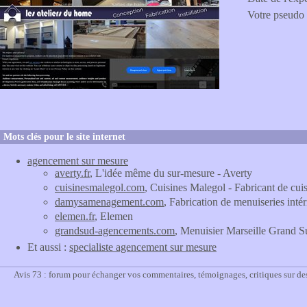
Votre pseudo
Mots clés pour le site internet
agencement sur mesure
averty.fr
, L'idée même du sur-mesure - Averty
cuisinesmalegol.com
, Cuisines Malegol - Fabricant de cu
damysamenagement.com
, Fabrication de menuiseries i
elemen.fr
, Elemen
grandsud-agencements.com
, Menuisier Marseille Grand 
Et aussi :
specialiste agencement sur mesure
Avis 73 : forum pour échanger vos commentaires, témoignages, critiques sur des