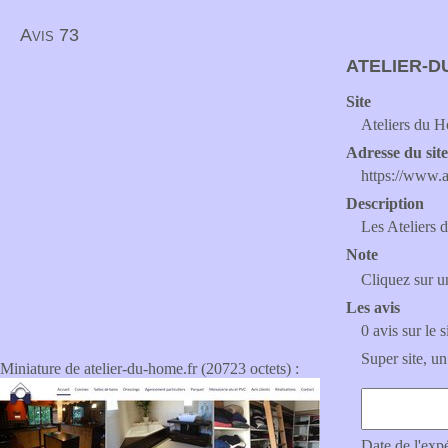
Avis 73
ATELIER-D
Site
Ateliers du 
Adresse du sit
https://www.a
Description
Les Ateliers 
Note
Cliquez sur un
Les avis
0 avis sur le s
Super site, un
Miniature de atelier-du-home.fr (20723 octets) :
Date de l'exp