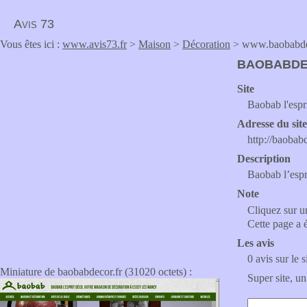
Avis 73
Vous êtes ici :
www.avis73.fr
>
Maison
>
Décoration
> www.baobabde
BAOBABDE
Site
Baobab l'espr
Adresse du sit
http://baobab
Description
Baobab l’espr
Note
Cliquez sur un
Cette page a 
Les avis
0 avis sur le s
Miniature de baobabdecor.fr (31020 octets) :
Super site, un