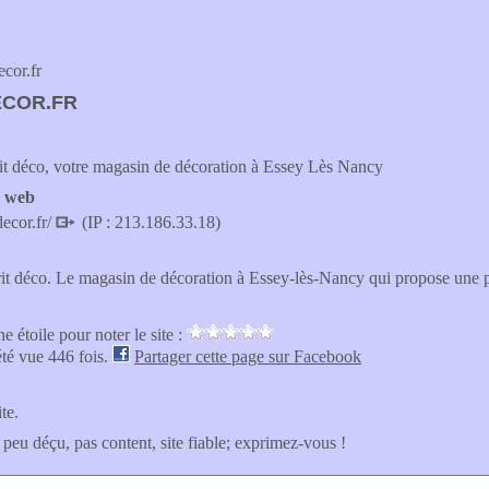
cor.fr
COR.FR
it déco, votre magasin de décoration à Essey Lès Nancy
e web
decor.fr/
(IP : 213.186.33.18)
it déco. Le magasin de décoration à Essey-lès-Nancy qui propose une pa
e étoile pour noter le site :
été vue 446 fois.
Partager cette page sur Facebook
ite.
 peu déçu, pas content, site fiable; exprimez-vous !