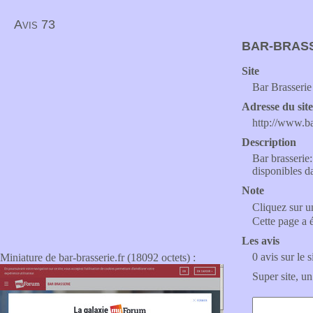
Avis 73
BAR-BRASS
Site
Bar Brasserie 
Adresse du sit
http://www.ba
Description
Bar brasserie:
disponibles da
Note
Cliquez sur un
Cette page a 
Les avis
0 avis sur le s
Miniature de bar-brasserie.fr (18092 octets) :
Super site, un