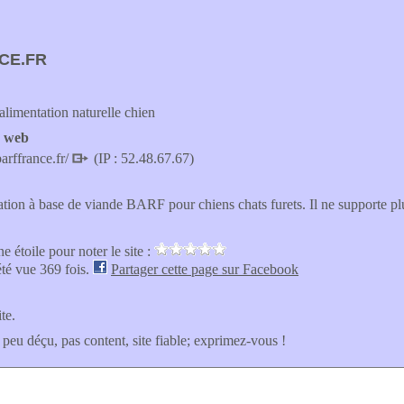
CE.FR
alimentation naturelle chien
e web
arffrance.fr/
(IP : 52.48.67.67)
ation à base de viande BARF pour chiens chats furets. Il ne supporte plu
e étoile pour noter le site :
été vue 369 fois.
Partager cette page sur Facebook
ite.
 peu déçu, pas content, site fiable; exprimez-vous !