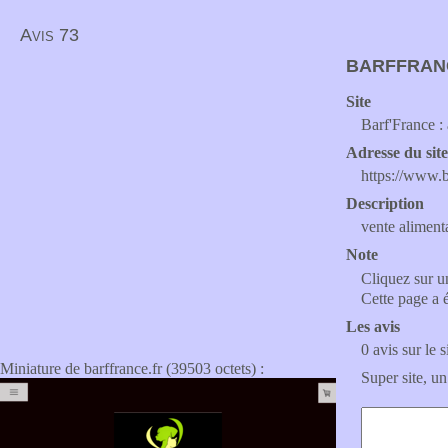
Avis 73
BARFFRAN
Site
Barf'France : 
Adresse du sit
https://www.b
Description
vente aliment
Note
Cliquez sur un
Cette page a 
Les avis
0 avis sur le s
Miniature de barffrance.fr (39503 octets) :
Super site, un