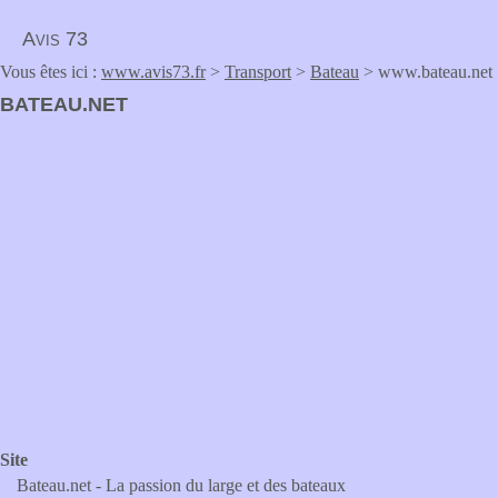
Avis 73
Vous êtes ici :
www.avis73.fr
>
Transport
>
Bateau
> www.bateau.net
BATEAU.NET
Site
Bateau.net - La passion du large et des bateaux