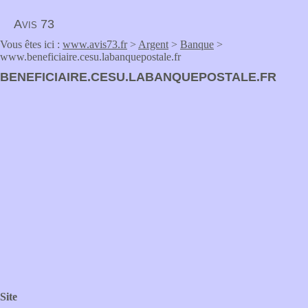
Avis 73
Vous êtes ici :
www.avis73.fr
>
Argent
>
Banque
>
www.beneficiaire.cesu.labanquepostale.fr
BENEFICIAIRE.CESU.LABANQUEPOSTALE.FR
Site