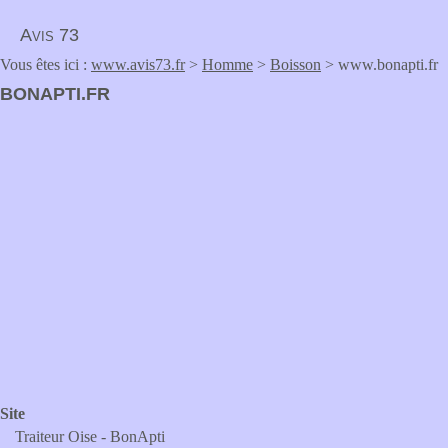
Avis 73
Vous êtes ici :
www.avis73.fr
>
Homme
>
Boisson
> www.bonapti.fr
BONAPTI.FR
Site
Traiteur Oise - BonApti