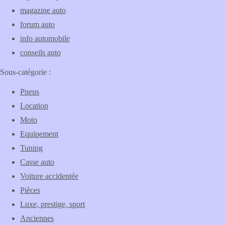
magazine auto
forum auto
info automobile
conseils auto
Sous-catégorie :
Pneus
Location
Moto
Equipement
Tuning
Casse auto
Voiture accidentée
Pièces
Luxe, prestige, sport
Anciennes