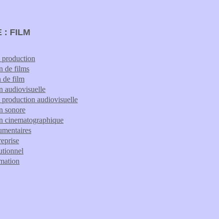
 : FILM
e production
n de films
n de film
n audiovisuelle
e production audiovisuelle
n sonore
n cinematographique
umentaires
reprise
tutionnel
imation