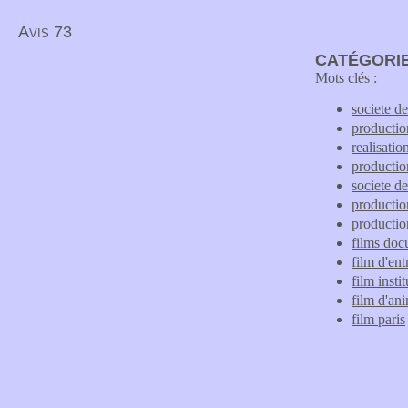
Avis 73
CATÉGORIE
Mots clés :
societe d
productio
realisatio
productio
societe d
productio
productio
films doc
film d'ent
film insti
film d'an
film paris