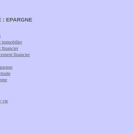
 : EPARGNE
t
 immobilier
 financier
cement financier
epargne
traite
rgne
 vie