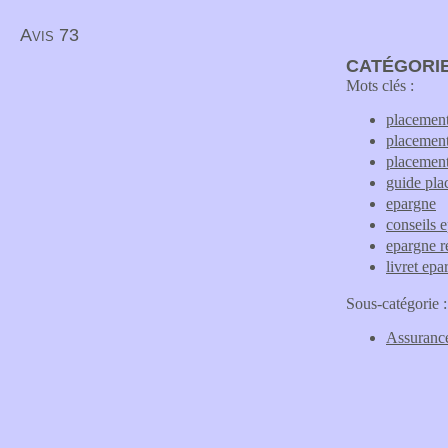
Avis 73
CATÉGORIE
Mots clés :
placemen
placement
placement
guide pla
epargne
conseils 
epargne re
livret epa
Sous-catégorie :
Assurance