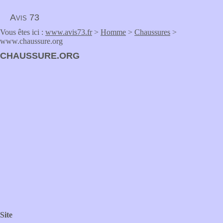
Avis 73
Vous êtes ici :
www.avis73.fr
>
Homme
>
Chaussures
>
www.chaussure.org
CHAUSSURE.ORG
Site