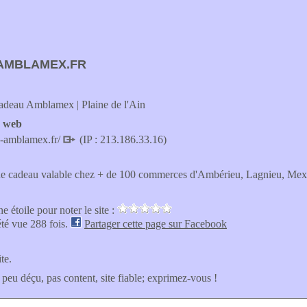
AMBLAMEX.FR
deau Amblamex | Plaine de l'Ain
e web
s-amblamex.fr/
(IP : 213.186.33.16)
ue cadeau valable chez + de 100 commerces d'Ambérieu, Lagnieu, Mex
e étoile pour noter le site :
été vue 288 fois.
Partager cette page sur Facebook
ite.
 peu déçu, pas content, site fiable; exprimez-vous !