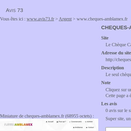
Avis 73
Vous êtes ici :
www.avis73.fr
>
Argent
> www.cheques-amblamex.fr
CHEQUES-
Site
Le Chèque Ca
Adresse du sit
http://cheque
Description
Le seul chèq
Note
Cliquez sur un
Cette page a 
Les avis
0 avis sur le s
Miniature de cheques-amblamex.fr (68955 octets) :
Super site, un