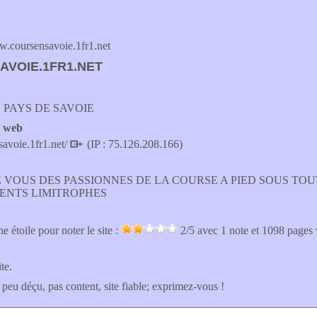
.coursensavoie.1fr1.net
VOIE.1FR1.NET
 PAYS DE SAVOIE
e web
savoie.1fr1.net/
(IP : 75.126.208.166)
 VOUS DES PASSIONNES DE LA COURSE A PIED SOUS TOU
ENTS LIMITROPHES
e étoile pour noter le site :
2
/5 avec
1
note et 1098 pages
ite.
 peu déçu, pas content, site fiable; exprimez-vous !