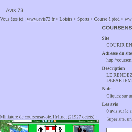
Avis 73
Vous êtes ici :
www.avis73.fr
>
Loisirs
>
Sports
>
Course à pied
> www
COURSENSA
Site
COURIR EN
Adresse du sit
http://coursen
Description
LE RENDEZ
DEPARTEM
Note
Cliquez sur un
Les avis
0 avis sur le s
Miniature de coursensavoie.1fr1.net (21927 octets) :
Super site, un