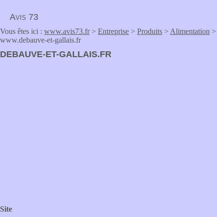
Avis 73
Vous êtes ici :
www.avis73.fr
>
Entreprise
>
Produits
>
Alimentation
>
www.debauve-et-gallais.fr
DEBAUVE-ET-GALLAIS.FR
Site