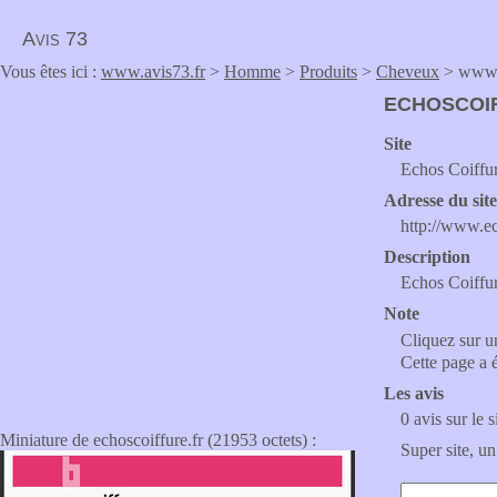
Avis 73
Vous êtes ici :
www.avis73.fr
>
Homme
>
Produits
>
Cheveux
> www.e
ECHOSCOI
Site
Echos Coiffur
Adresse du sit
http://www.ec
Description
Echos Coiffur
Note
Cliquez sur un
Cette page a 
Les avis
0 avis sur le s
Miniature de echoscoiffure.fr (21953 octets) :
Super site, un