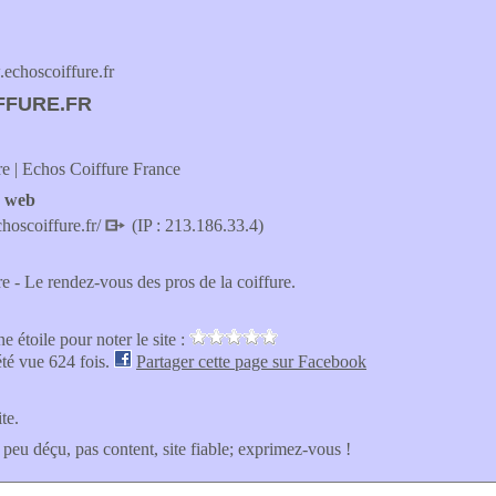
choscoiffure.fr
FFURE.FR
e | Echos Coiffure France
e web
hoscoiffure.fr/
(IP : 213.186.33.4)
e - Le rendez-vous des pros de la coiffure.
e étoile pour noter le site :
été vue 624 fois.
Partager cette page sur Facebook
ite.
 peu déçu, pas content, site fiable; exprimez-vous !