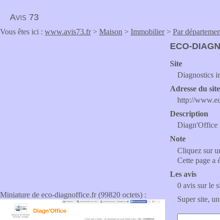
Avis 73
Vous êtes ici :
www.avis73.fr
>
Maison
>
Immobilier
>
Par départemen
ECO-DIAGN
Site
Diagnostics i
Adresse du sit
http://www.ec
Description
Diagn'Office 
Note
Cliquez sur un
Cette page a 
Les avis
0 avis sur le s
Miniature de eco-diagnoffice.fr (99820 octets) :
Super site, un