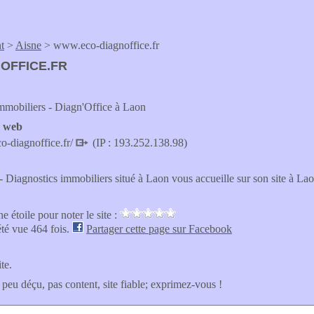
t
>
Aisne
> www.eco-diagnoffice.fr
OFFICE.FR
mmobiliers - Diagn'Office à Laon
e web
o-diagnoffice.fr/
(IP : 193.252.138.98)
- Diagnostics immobiliers situé à Laon vous accueille sur son site à La
e étoile pour noter le site :
été vue 464 fois.
Partager cette page sur Facebook
ite.
 peu déçu, pas content, site fiable; exprimez-vous !