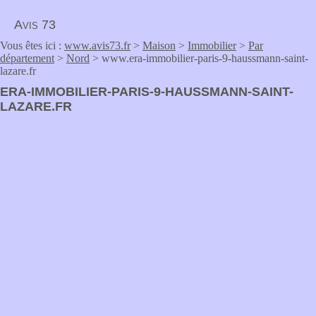
Avis 73
Vous êtes ici :
www.avis73.fr
>
Maison
>
Immobilier
>
Par
département
>
Nord
> www.era-immobilier-paris-9-haussmann-saint-
lazare.fr
ERA-IMMOBILIER-PARIS-9-HAUSSMANN-SAINT-
LAZARE.FR