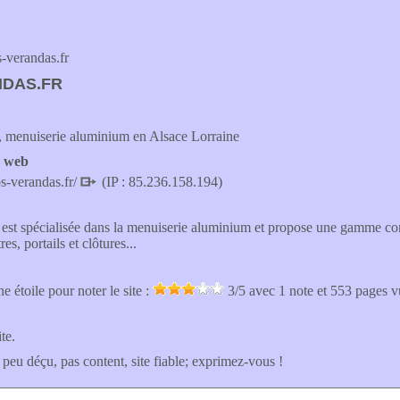
verandas.fr
NDAS.FR
 menuiserie aluminium en Alsace Lorraine
e web
s-verandas.fr/
(IP : 85.236.158.194)
st spécialisée dans la menuiserie aluminium et propose une gamme com
res, portails et clôtures...
e étoile pour noter le site :
3
/5 avec
1
note et 553 pages 
ite.
 peu déçu, pas content, site fiable; exprimez-vous !