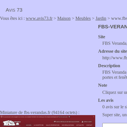
Avis 73
Vous êtes ici :
www.avis73.fr
>
Maison
>
Meubles
>
Jardin
> www.fbs-
FBS-VERA
Site
FBS Veranda,
Adresse du sit
http://www.fb
Description
FBS Veranda e
portes et fenêt
Note
Cliquez sur un
Les avis
0 avis sur le s
Miniature de fbs-verandas.fr (94164 octets) :
Super site, un