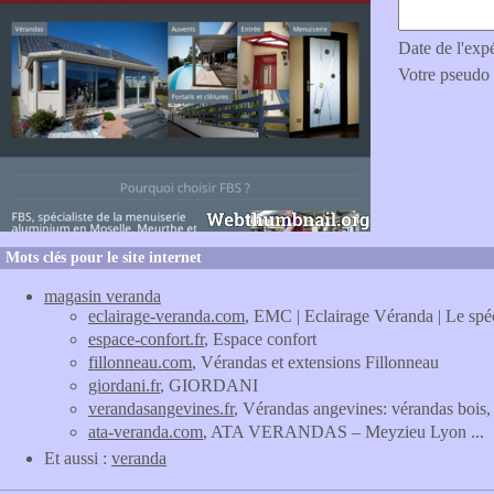
Date de l'exp
Votre pseudo
Mots clés pour le site internet
magasin veranda
eclairage-veranda.com
, EMC | Eclairage Véranda | Le spéc
espace-confort.fr
, Espace confort
fillonneau.com
, Vérandas et extensions Fillonneau
giordani.fr
, GIORDANI
verandasangevines.fr
, Vérandas angevines: vérandas bois, 
ata-veranda.com
, ATA VERANDAS – Meyzieu Lyon ...
Et aussi :
veranda