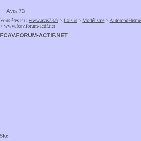
Avis 73
Vous êtes ici :
www.avis73.fr
>
Loisirs
>
Modélisme
>
Automodélisme
> www.fcav.forum-actif.net
FCAV.FORUM-ACTIF.NET
Site