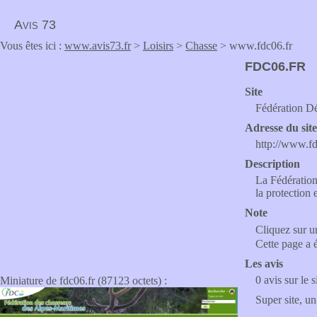
Avis 73
Vous êtes ici :
www.avis73.fr
>
Loisirs
>
Chasse
> www.fdc06.fr
FDC06.FR
Site
Fédération D
Adresse du sit
http://www.fd
Description
La Fédération
la protection 
Note
Cliquez sur un
Cette page a 
Les avis
0 avis sur le s
Miniature de fdc06.fr (87123 octets) :
Super site, un