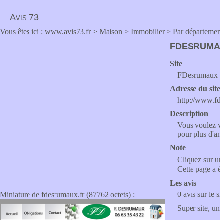
Avis 73
Vous êtes ici :
www.avis73.fr
>
Maison
>
Immobilier
>
Par départemen
FDESRUMA
Site
FDesrumaux
Adresse du sit
http://www.f
Description
Vous voulez v
pour plus d'a
Note
Cliquez sur un
Cette page a 
Les avis
0 avis sur le s
Miniature de fdesrumaux.fr (87762 octets) :
Super site, un