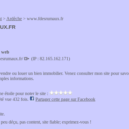
t
>
Ardèche
> www.fdesrumaux.fr
UX.FR
e web
desrumaux.fr/
(IP : 82.165.162.171)
endre ou louer un bien immobilier. Venez consulter mon site pour savoir
mples informations.
e étoile pour noter le site :
été vue 432 fois.
Partager cette page sur Facebook
ite.
 peu déçu, pas content, site fiable; exprimez-vous !