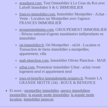
grauduroi.com
, Tout l'immobilier à Le Grau du Roi avec
Laforêt Immobilier S & G IMMOBILIER
frances-immobilier.com
, Immobilier Montpellier - Achat -
Vente - Location sur Montpellier avec l'agence
FRANCES IMMOBILIER
groupementimmo.com
, GROUPEMENT IMMOBILIER
- Réseau national d'agents mandataires indépendants en
immobilier
oti-immobilier.fr
, Oti Montpellier - oti34 - Location et
Transaction de biens immobilier a montpellier,
appartement, villa
mab-planchon.com
, Immobilier Olivier Planchon - MAB
urbat.com
, Promoteur immobilier Urbat - achat /vente
logement neuf et appartement neuf
roux-et-benefice-lagrandemotte.notaires.fr
, Notaire LA
GRANDE MOTTE (34) - ROUX & BENEFICE
Et aussi :
montpellier immobilier
,
agence immobiliere
montpellier
,
la grande motte immobilier
,
la grande motte
location
,
immobilier tarascon