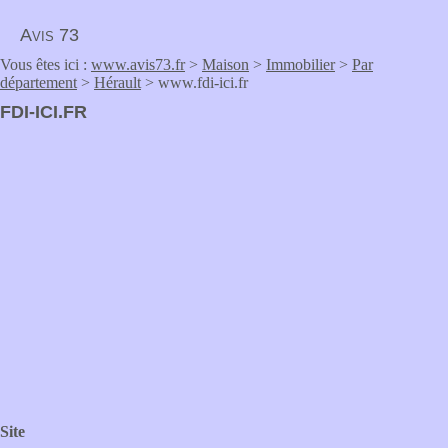
Avis 73
Vous êtes ici :
www.avis73.fr
>
Maison
>
Immobilier
>
Par
département
>
Hérault
> www.fdi-ici.fr
FDI-ICI.FR
Site