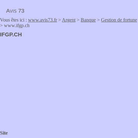
Avis 73
Vous êtes ici :
www.avis73.fr
>
Argent
>
Banque
>
Gestion de fortune
> www.ifgp.ch
IFGP.CH
Site