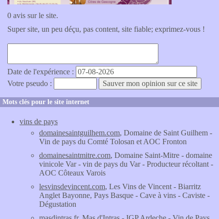
0 avis sur le site.
Super site, un peu déçu, pas content, site fiable; exprimez-vous !
Date de l'expérience :
Votre pseudo :
Mots clés pour le site internet
vins de pays
domainesaintguilhem.com
, Domaine de Saint Guilhem -
Vin de pays du Comté Tolosan et AOC Fronton
domainesaintmitre.com
, Domaine Saint-Mitre - domaine
vinicole Var - vin de pays du Var - Producteur récoltant -
AOC Côteaux Varois
lesvinsdevincent.com
, Les Vins de Vincent - Biarritz
Anglet Bayonne, Pays Basque - Cave à vins - Caviste -
Dégustation
masdintras.fr
, Mas d'Intras - IGP Ardeche - Vin de Pays