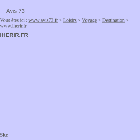
Avis 73
Vous êtes ici :
www.avis73.fr
>
Loisirs
>
Voyage
>
Destination
>
www.iherir.fr
IHERIR.FR
Site