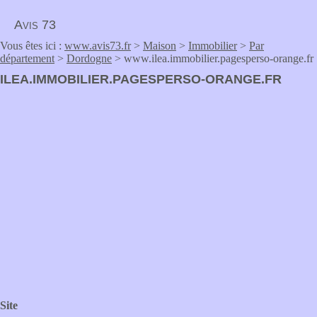
Avis 73
Vous êtes ici :
www.avis73.fr
>
Maison
>
Immobilier
>
Par
département
>
Dordogne
> www.ilea.immobilier.pagesperso-orange.fr
ILEA.IMMOBILIER.PAGESPERSO-ORANGE.FR
Site