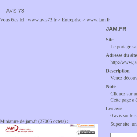
Avis 73
Vous êtes ici :
www.avis73.fr
>
Entreprise
> www.jam.fr
JAM.FR
Site
Le portage sal
Adresse du sit
http://www.ja
Description
Venez découvr
Note
Cliquez sur un
Cette page a 
Les avis
0 avis sur le s
Miniature de jam.fr (27005 octets) :
Super site, un