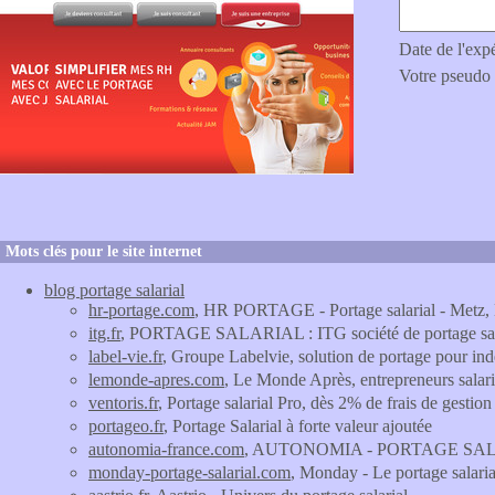
Date de l'exp
Votre pseudo
Mots clés pour le site internet
blog portage salarial
hr-portage.com
, HR PORTAGE - Portage salarial - Metz,
itg.fr
, PORTAGE SALARIAL : ITG société de portage sal
label-vie.fr
, Groupe Labelvie, solution de portage pour ind
lemonde-apres.com
, Le Monde Après, entrepreneurs salarié
ventoris.fr
, Portage salarial Pro, dès 2% de frais de gestion
portageo.fr
, Portage Salarial à forte valeur ajoutée
autonomia-france.com
, AUTONOMIA - PORTAGE SA
monday-portage-salarial.com
, Monday - Le portage salari