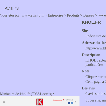
Avis 73
Vous êtes ici :
www.avis73.fr
>
Entreprise
>
Produits
>
Bureau
> www.
KHOL.FR
Site
Spécialiste 
Adresse du sit
http://www.kh
Description
KHOL : acteur
particulières
Note
Cliquez sur un
Cette page a 
Les avis
0 avis sur le s
Miniature de khol.fr (79861 octets) :
Super site, un