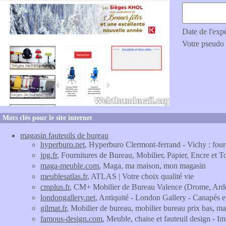
Date de l'exp
Votre pseudo
Mots clés pour le site internet
magasin fauteuils de bureau
hyperburo.net
, Hyperburo Clermont-ferrand - Vichy : f
jpg.fr
, Fournitures de Bureau, Mobilier, Papier, Encre et To
maga-meuble.com
, Maga, ma maison, mon magasin
meublesatlas.fr
, ATLAS | Votre choix qualité vie
cmplus.fr
, CM+ Mobilier de Bureau Valence (Drome, Ard
londongallery.net
, Antiquité - London Gallery - Canapés e
gilmat.fr
, Mobilier de bureau, mobilier bureau prix bas, mat
famous-design.com
, Meuble, chaise et fauteuil design - Im