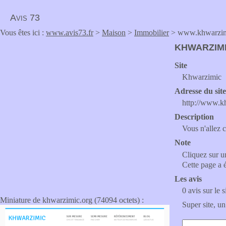
Avis 73
Vous êtes ici :
www.avis73.fr
>
Maison
>
Immobilier
> www.khwarzim
KHWARZIM
Site
Khwarzimic
Adresse du sit
http://www.k
Description
Vous n'allez 
Note
Cliquez sur un
Cette page a 
Les avis
0 avis sur le s
Miniature de khwarzimic.org (74094 octets) :
Super site, un