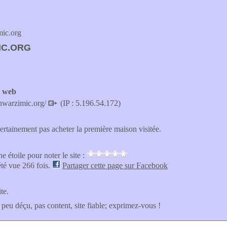
ic.org
IC.ORG
e web
hwarzimic.org/
(IP : 5.196.54.172)
certainement pas acheter la première maison visitée.
e étoile pour noter le site :
été vue 266 fois.
Partager cette page sur Facebook
ite.
 peu déçu, pas content, site fiable; exprimez-vous !