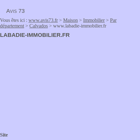
Avis 73
Vous êtes ici :
www.avis73.fr
>
Maison
>
Immobilier
>
Par
département
>
Calvados
> www.labadie-immobilier.fr
LABADIE-IMMOBILIER.FR
Site