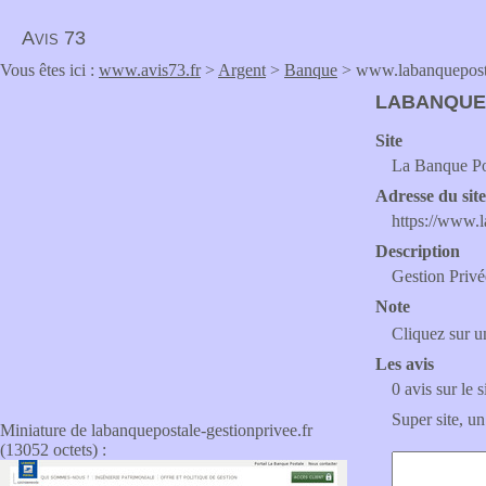
Avis 73
Vous êtes ici :
www.avis73.fr
>
Argent
>
Banque
> www.labanquepostal
LABANQUE
Site
La Banque Po
Adresse du sit
https://www.l
Description
Gestion Privé
Note
Cliquez sur un
Les avis
0 avis sur le s
Super site, un
Miniature de labanquepostale-gestionprivee.fr
(13052 octets) :