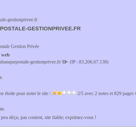
e-gestionprivee.fr
POSTALE-GESTIONPRIVEE.FR
stale Gestion Privée
e web
abanquepostale-gestionprivee.fr/
(IP : 83.206.67.138)
e.
e étoile pour noter le site :
2
/5 avec
2
notes et 829 pages 
ite.
 peu déçu, pas content, site fiable; exprimez-vous !