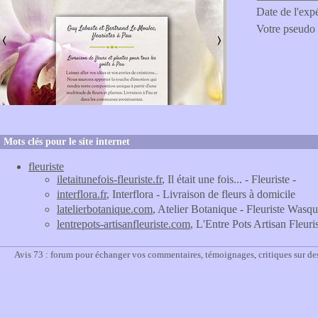
Date de l'exp
Votre pseudo
Mots clés pour le site internet
fleuriste
iletaitunefois-fleuriste.fr
, Il était une fois... - Fleuriste -
interflora.fr
, Interflora - Livraison de fleurs à domicile
latelierbotanique.com
, Atelier Botanique - Fleuriste Wa
lentrepots-artisanfleuriste.com
, L'Entre Pots Artisan Fleuri
Avis 73 : forum pour échanger vos commentaires, témoignages, critiques sur des