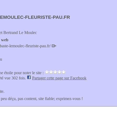
EMOULEC-FLEURISTE-PAU.FR
et Bertrand Le Moulec
e web
baste-lemoulec-fleuriste-pau.fr/
au
e étoile pour noter le site :
été vue 302 fois.
Partager cette page sur Facebook
ite.
 peu déçu, pas content, site fiable; exprimez-vous !