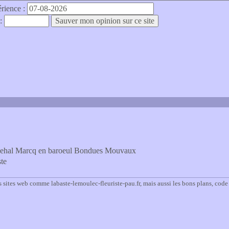
érience :
 :
squehal Marcq en baroeul Bondues Mouvaux
ste
 sites web comme labaste-lemoulec-fleuriste-pau.fr, mais aussi les bons plans, cod