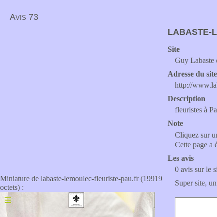
Avis 73
LABASTE-L
Site
Guy Labaste 
Adresse du sit
http://www.la
Description
fleuristes à P
Note
Cliquez sur un
Cette page a 
Les avis
0 avis sur le s
Miniature de labaste-lemoulec-fleuriste-pau.fr (19919
Super site, un
octets) :