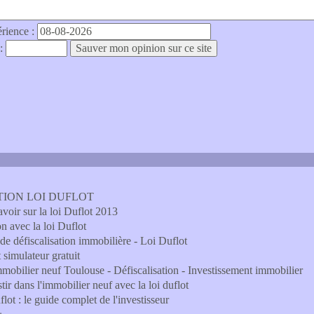
érience :
 :
ATION LOI DUFLOT
oir sur la loi Duflot 2013
on avec la loi Duflot
 de défiscalisation immobilière - Loi Duflot
 simulateur gratuit
obilier neuf Toulouse - Défiscalisation - Investissement immobilier
stir dans l'immobilier neuf avec la loi duflot
flot : le guide complet de l'investisseur