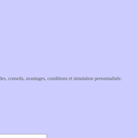
des, conseils, avantages, conditions et simulation personnalisée.