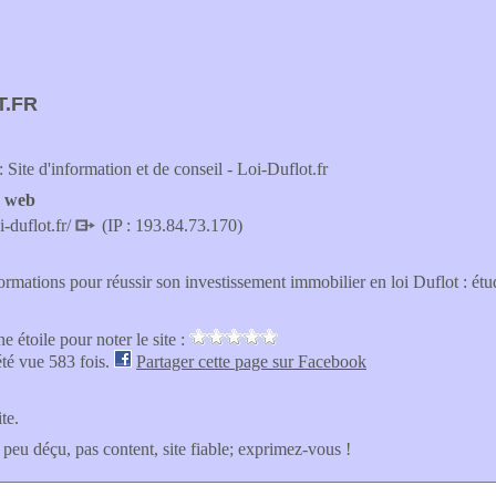
T.FR
: Site d'information et de conseil - Loi-Duflot.fr
e web
-duflot.fr/
(IP : 193.84.73.170)
ormations pour réussir son investissement immobilier en loi Duflot : étu
e étoile pour noter le site :
été vue 583 fois.
Partager cette page sur Facebook
ite.
 peu déçu, pas content, site fiable; exprimez-vous !