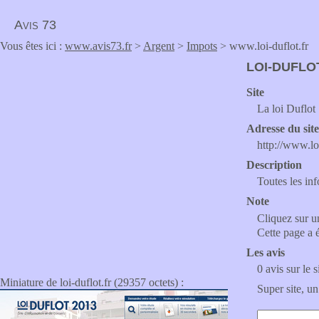
Avis 73
Vous êtes ici :
www.avis73.fr
>
Argent
>
Impots
> www.loi-duflot.fr
LOI-DUFLO
Site
La loi Duflot 
Adresse du sit
http://www.loi
Description
Toutes les inf
Note
Cliquez sur un
Cette page a 
Les avis
0 avis sur le s
Miniature de loi-duflot.fr (29357 octets) :
Super site, un