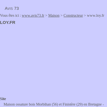
Avis 73
Vous êtes ici :
www.avis73.fr
>
Maison
>
Constructeur
> www.loy.fr
LOY.FR
Site
Maison ossature bois Morbihan (56) et Finistère (29) en Bretagne -