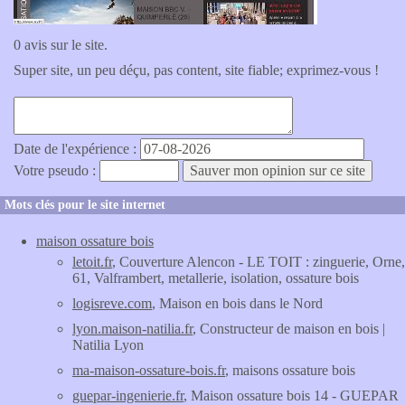
0 avis sur le site.
Super site, un peu déçu, pas content, site fiable; exprimez-vous !
Date de l'expérience :
Votre pseudo :
Mots clés pour le site internet
maison ossature bois
letoit.fr
, Couverture Alencon - LE TOIT : zinguerie, Orne,
61, Valframbert, metallerie, isolation, ossature bois
logisreve.com
, Maison en bois dans le Nord
lyon.maison-natilia.fr
, Constructeur de maison en bois |
Natilia Lyon
ma-maison-ossature-bois.fr
, maisons ossature bois
guepar-ingenierie.fr
, Maison ossature bois 14 - GUEPAR