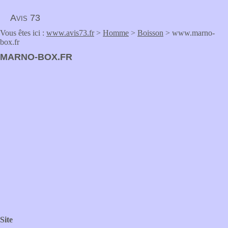
Avis 73
Vous êtes ici :
www.avis73.fr
>
Homme
>
Boisson
> www.marno-
box.fr
MARNO-BOX.FR
Site