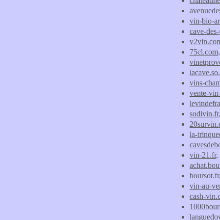
chateaun
avenuedes
vin-bio-
cave-des-
v2vin.co
75cl.com
vinetpro
lacave.so
vins-cham
vente-vin
levindefr
sodivin.fr
20survin
la-trinqu
cavesdeb
vin-21.fr
,
achat.bo
boursot.fr
vin-au-ver
cash-vin
1000bour
languedo