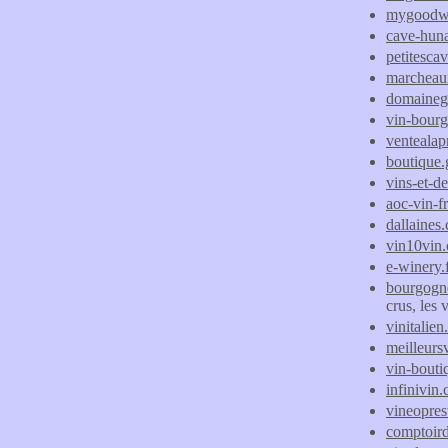
mygoodw
cave-hun
petitesca
marcheau
domainega
vin-bourg
ventealap
boutique.g
vins-et-d
aoc-vin-f
dallaines
vin10vin
e-winery.f
bourgogn
crus, les 
vinitalien.
meilleurs
vin-boutiq
infinivin
vineopres
comptoir