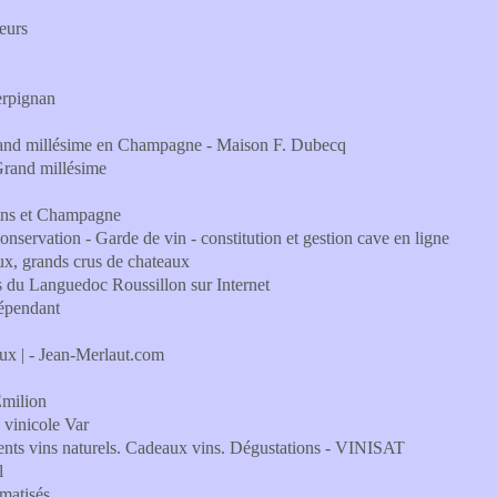
eurs
erpignan
grand millésime en Champagne - Maison F. Dubecq
 Grand millésime
vins et Champagne
onservation - Garde de vin - constitution et gestion cave en ligne
aux, grands crus de chateaux
s du Languedoc Roussillon sur Internet
épendant
aux | - Jean-Merlaut.com
Emilion
 vinicole Var
ments vins naturels. Cadeaux vins. Dégustations - VINISAT
l
matisés