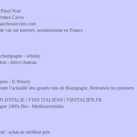
 Pinot Noir
Petites Caves
 marcheauxvins.com
de vin sur internet, oenotourisme en France
é - champagne - whisky
on - direct chateau
gnes - E-Winery
ute l’actualité des grands vins de Bourgogne. Retrouvez les premiers
N D'ITALIE | VINS ITALIENS | VINITALIEN.FR
igne 100% Bio - Meilleursvinsbio
mé : achat au meilleur prix