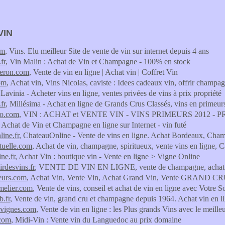
VIN
om
, Vins. Elu meilleur Site de vente de vin sur internet depuis 4 ans
fr
, Vin Malin : Achat de Vin et Champagne - 100% en stock
eron.com
, Vente de vin en ligne | Achat vin | Coffret Vin
om
, Achat vin, Vins Nicolas, caviste : Idees cadeaux vin, offrir champa
 Lavinia - Acheter vins en ligne, ventes privées de vins à prix propriété
fr
, Millésima - Achat en ligne de Grands Crus Classés, vins en primeu
o.com
, VIN : ACHAT et VENTE VIN - VINS PRIMEURS 2012 - 
, Achat de Vin et Champagne en ligne sur Internet - vin futé
line.fr
, ChateauOnline - Vente de vins en ligne. Achat Bordeaux, Ch
ituelle.com
, Achat de vin, champagne, spiritueux, vente vins en ligne, C
ne.fr
, Achat Vin : boutique vin - Vente en ligne > Vigne Online
rdesvins.fr
, VENTE DE VIN EN LIGNE, vente de champagne, achat de 
eurs.com
, Achat Vin, Vente Vin, Achat Grand Vin, Vente GRAND CR
melier.com
, Vente de vins, conseil et achat de vin en ligne avec Votr
b.fr
, Vente de vin, grand cru et champagne depuis 1964. Achat vin en l
svignes.com
, Vente de vin en ligne : les Plus grands Vins avec le meille
.com
, Midi-Vin : Vente vin du Languedoc au prix domaine