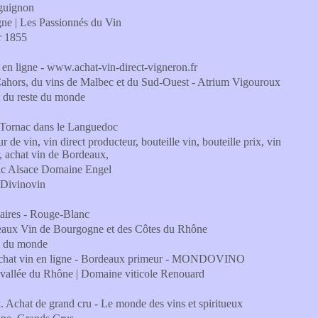
rguignon
igne | Les Passionnés du Vin
r 1855
e en ligne - www.achat-vin-direct-vigneron.fr
e Cahors, du vins de Malbec et du Sud-Ouest - Atrium Vigouroux
et du reste du monde
e Tornac dans le Languedoc
 de vin, vin direct producteur, bouteille vin, bouteille prix, vin
r, achat vin de Bordeaux,
lanc Alsace Domaine Engel
- Divinovin
daires - Rouge-Blanc
eaux Vin de Bourgogne et des Côtes du Rhône
ste du monde
- achat vin en ligne - Bordeaux primeur - MONDOVINO
a vallée du Rhône | Domaine viticole Renouard
x. Achat de grand cru - Le monde des vins et spiritueux