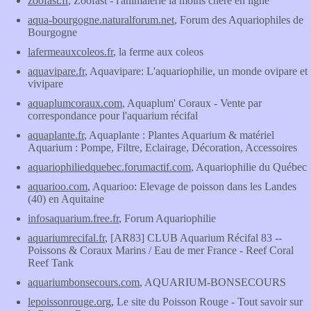
zoofast.fr
, Zoofast - l'animalerie la moins chère en ligne
aqua-bourgogne.naturalforum.net
, Forum des Aquariophiles de
Bourgogne
lafermeauxcoleos.fr
, la ferme aux coleos
aquavipare.fr
, Aquavipare: L'aquariophilie, un monde ovipare et
vivipare
aquaplumcoraux.com
, Aquaplum' Coraux - Vente par
correspondance pour l'aquarium récifal
aquaplante.fr
, Aquaplante : Plantes Aquarium & matériel
Aquarium : Pompe, Filtre, Eclairage, Décoration, Accessoires
aquariophiliedquebec.forumactif.com
, Aquariophilie du Québec
aquarioo.com
, Aquarioo: Elevage de poisson dans les Landes
(40) en Aquitaine
infosaquarium.free.fr
, Forum Aquariophilie
aquariumrecifal.fr
, [AR83] CLUB Aquarium Récifal 83 --
Poissons & Coraux Marins / Eau de mer France - Reef Coral
Reef Tank
aquariumbonsecours.com
, AQUARIUM-BONSECOURS
lepoissonrouge.org
, Le site du Poisson Rouge - Tout savoir sur