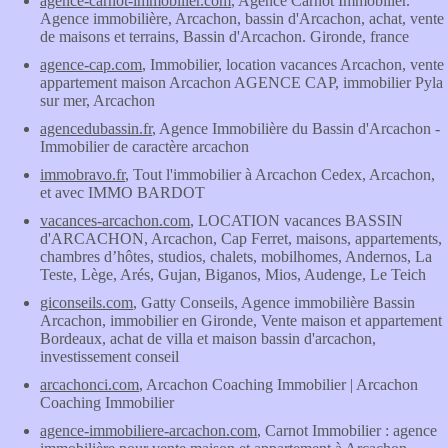
agence-carnot-immobilier.com
, Agence Carnot Immobilier.
Agence immobilière, Arcachon, bassin d'Arcachon, achat, vente
de maisons et terrains, Bassin d'Arcachon. Gironde, france
agence-cap.com
, Immobilier, location vacances Arcachon, vente
appartement maison Arcachon AGENCE CAP, immobilier Pyla
sur mer, Arcachon
agencedubassin.fr
, Agence Immobilière du Bassin d'Arcachon -
Immobilier de caractère arcachon
immobravo.fr
, Tout l'immobilier à Arcachon Cedex, Arcachon,
et avec IMMO BARDOT
vacances-arcachon.com
, LOCATION vacances BASSIN
d'ARCACHON, Arcachon, Cap Ferret, maisons, appartements,
chambres d’hôtes, studios, chalets, mobilhomes, Andernos, La
Teste, Lège, Arés, Gujan, Biganos, Mios, Audenge, Le Teich
giconseils.com
, Gatty Conseils, Agence immobilière Bassin
Arcachon, immobilier en Gironde, Vente maison et appartement
Bordeaux, achat de villa et maison bassin d'arcachon,
investissement conseil
arcachonci.com
, Arcachon Coaching Immobilier | Arcachon
Coaching Immobilier
agence-immobiliere-arcachon.com
, Carnot Immobilier : agence