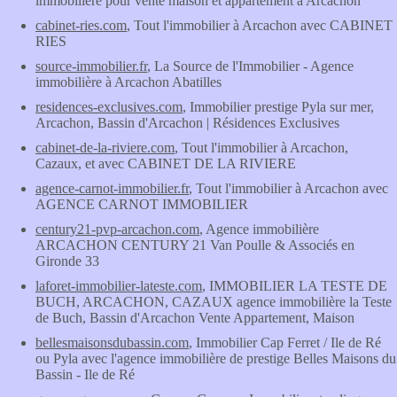
immobilière pour vente maison et appartement à Arcachon
cabinet-ries.com
, Tout l'immobilier à Arcachon avec CABINET
RIES
source-immobilier.fr
, La Source de l'Immobilier - Agence
immobilière à Arcachon Abatilles
residences-exclusives.com
, Immobilier prestige Pyla sur mer,
Arcachon, Bassin d'Arcachon | Résidences Exclusives
cabinet-de-la-riviere.com
, Tout l'immobilier à Arcachon,
Cazaux, et avec CABINET DE LA RIVIERE
agence-carnot-immobilier.fr
, Tout l'immobilier à Arcachon avec
AGENCE CARNOT IMMOBILIER
century21-pvp-arcachon.com
, Agence immobilière
ARCACHON CENTURY 21 Van Poulle & Associés en
Gironde 33
laforet-immobilier-lateste.com
, IMMOBILIER LA TESTE DE
BUCH, ARCACHON, CAZAUX agence immobilière la Teste
de Buch, Bassin d'Arcachon Vente Appartement, Maison
bellesmaisonsdubassin.com
, Immobilier Cap Ferret / Ile de Ré
ou Pyla avec l'agence immobilière de prestige Belles Maisons du
Bassin - Ile de Ré