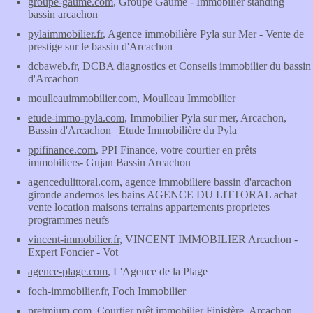
groupe-gaume.com
, Groupe Gaume - Immobilier standing
bassin arcachon
pylaimmobilier.fr
, Agence immobilière Pyla sur Mer - Vente de
prestige sur le bassin d'Arcachon
dcbaweb.fr
, DCBA diagnostics et Conseils immobilier du bassin
d'Arcachon
moulleauimmobilier.com
, Moulleau Immobilier
etude-immo-pyla.com
, Immobilier Pyla sur mer, Arcachon,
Bassin d'Arcachon | Etude Immobilière du Pyla
ppifinance.com
, PPI Finance, votre courtier en prêts
immobiliers- Gujan Bassin Arcachon
agencedulittoral.com
, agence immobiliere bassin d'arcachon
gironde andernos les bains AGENCE DU LITTORAL achat
vente location maisons terrains appartements proprietes
programmes neufs
vincent-immobilier.fr
, VINCENT IMMOBILIER Arcachon -
Expert Foncier - Vot
agence-plage.com
, L'Agence de la Plage
foch-immobilier.fr
, Foch Immobilier
pretmium.com
, Courtier prêt immobilier Finistère, Arcachon