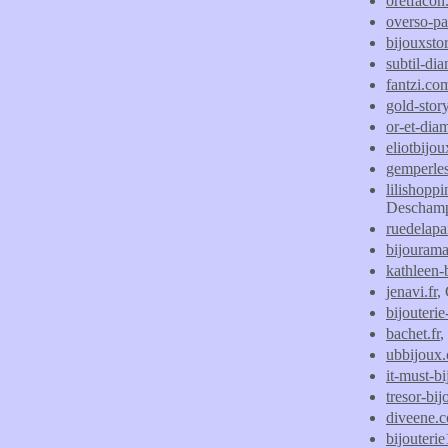
oretfaco
overso-pa
bijouxstor
subtil-di
fantzi.co
gold-stor
or-et-dia
eliotbijo
gemperle
lilishopp
Deschamp
ruedelap
bijouram
kathleen-
jenavi.fr
,
bijouterie
bachet.fr
,
ubbijoux
it-must-bi
tresor-bij
diveene.
bijouteri