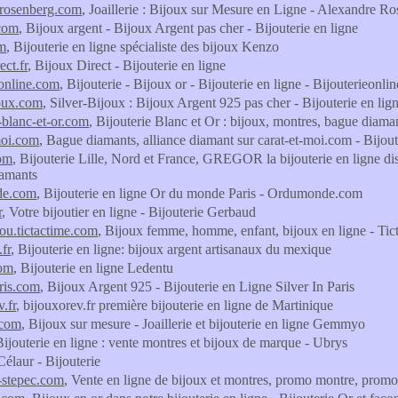
erosenberg.com
, Joaillerie : Bijoux sur Mesure en Ligne - Alexandre R
.com
, Bijoux argent - Bijoux Argent pas cher - Bijouterie en ligne
om
, Bijouterie en ligne spécialiste des bijoux Kenzo
ect.fr
, Bijoux Direct - Bijouterie en ligne
eonline.com
, Bijouterie - Bijoux or - Bijouterie en ligne - Bijouterieonli
joux.com
, Silver-Bijoux : Bijoux Argent 925 pas cher - Bijouterie en lig
e-blanc-et-or.com
, Bijouterie Blanc et Or : bijoux, montres, bague diamant
moi.com
, Bague diamants, alliance diamant sur carat-et-moi.com - Bijout
com
, Bijouterie Lille, Nord et France, GREGOR la bijouterie en ligne disc
iamants
de.com
, Bijouterie en ligne Or du monde Paris - Ordumonde.com
r
, Votre bijoutier en ligne - Bijouterie Gerbaud
jou.tictactime.com
, Bijoux femme, homme, enfant, bijoux en ligne - Tic
.fr
, Bijouterie en ligne: bijoux argent artisanaux du mexique
com
, Bijouterie en ligne Ledentu
aris.com
, Bijoux Argent 925 - Bijouterie en Ligne Silver In Paris
.fr
, bijouxorev.fr première bijouterie en ligne de Martinique
com
, Bijoux sur mesure - Joaillerie et bijouterie en ligne Gemmyo
Bijouterie en ligne : vente montres et bijoux de marque - Ubrys
Célaur - Bijouterie
e-stepec.com
, Vente en ligne de bijoux et montres, promo montre, promo 