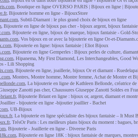
n.com
, Bijoux en or dans notre bijouterie en ligne - Bijouterie Or et faço
ris.com
, Boutique en ligne OVERSO PARIS | Bijoux en ligne | Bijouteri
e.fr
, Bijouterie homme en ligne - BijouxStore
amant.com
, Subtil-Diamant : le plus grand choix de bijoux en ligne
m
, Bijouterie en ligne de bijoux pas cher - bijoux argent, bijoux fantaisie
y.com
, Bijouterie en ligne, bijoux de marque, bijoux fantaisie - Gold-St
mants.com
, Vos bijoux en or avec la bijouterie en ligne Or-et-Diamants
ux.com
, Bijouterie en ligne: bijoux fantaisie | Eliot Bijoux
s.com
, Bijouterie en ligne Gemperles : Bijoux perles de culture, diaman
ing.com
, Hipanema, My First Diamond, Les Interchangeables, Good Wor
s - Lili Shopping
aix.com
, Bijouterie en ligne, joaillerie, bijoux Or et diamant - Ruedelap
a.com
, Montres, Montre homme, Montre femme, Achat de Montre et Bi
bellonde.com
, La bijouterie en ligne de Kathleen Bellonde, créatrice de
 Giuseppe Zanotti pas cher, Chaussures Giuseppe Zanotti Soldes en Fra
-briant.fr
, Bijouterie Briant en ligne : bijoux or, argent, diamant et montr
 Joaillier - bijouterie en ligne -bijoutier joaillier - Bachet
.com
, UB-Bijoux
joux.fr
, La bijouterie en ligne spécialiste des bijoux fantaisie – It Must
oux.fr
, TrésOr Paris : Les meilleurs plans bijoux du moment : bagues, bra
com
, Bijouterie - Joaillerie en ligne - Diveene Paris
e18k.com
, Bijouterie en ligne 18K : bijoux fantaisie de marques, montres