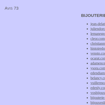
Avis 73
BIJOUTERI
jean-dela
juliendor
lemanege
cleor.com
christian
histoired
vensto.c
ocarat.c
adamenc
ysora.co
edendiam
belancy.
vuillermoz
edenly.c
vosbijoux
bijouteri
bijouxenl