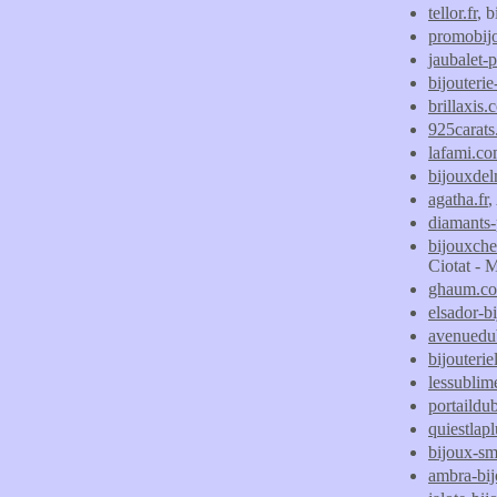
tellor.fr
, b
promobijo
jaubalet-p
bijouteri
brillaxis
925carat
lafami.c
bijouxde
agatha.fr
,
diamants-
bijouxch
Ciotat - M
ghaum.c
elsador-b
avenuedub
bijouteri
lessublim
portaildu
quiestlap
bijoux-s
ambra-bij