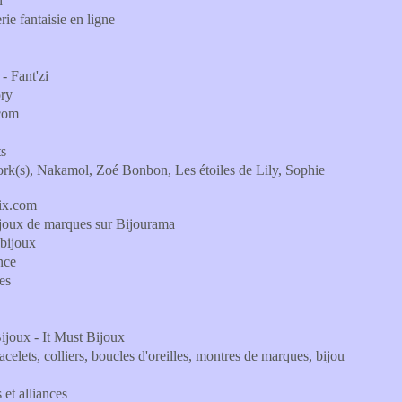
n
e fantaisie en ligne
 - Fant'zi
ory
.com
ts
k(s), Nakamol, Zoé Bonbon, Les étoiles de Lily, Sophie
aix.com
joux de marques sur Bijourama
 bijoux
nce
es
 Bijoux - It Must Bijoux
celets, colliers, boucles d'oreilles, montres de marques, bijou
 et alliances