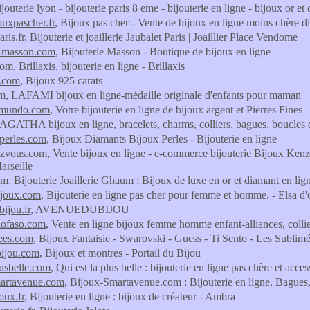
ijouterie lyon - bijouterie paris 8 eme - bijouterie en ligne - bijoux or e
uxpascher.fr
, Bijoux pas cher - Vente de bijoux en ligne moins chère d
aris.fr
, Bijouterie et joaillerie Jaubalet Paris | Joaillier Place Vendome
e-masson.com
, Bijouterie Masson - Boutique de bijoux en ligne
.com
, Brillaxis, bijouterie en ligne - Brillaxis
s.com
, Bijoux 925 carats
om
, LAFAMI bijoux en ligne-médaille originale d'enfants pour maman
lmundo.com
, Votre bijouterie en ligne de bijoux argent et Pierres Fines
 AGATHA bijoux en ligne, bracelets, charms, colliers, bagues, boucles d
perles.com
, Bijoux Diamants Bijoux Perles - Bijouterie en ligne
ezvous.com
, Vente bijoux en ligne - e-commerce bijouterie Bijoux Kenzo
arseille
om
, Bijouterie Joaillerie Ghaum : Bijoux de luxe en or et diamant en lig
ijoux.com
, Bijouterie en ligne pas cher pour femme et homme. - Elsa d'
ijou.fr
, AVENUEDUBIJOU
elofaso.com
, Vente en ligne bijoux femme homme enfant-alliances, colli
ees.com
, Bijoux Fantaisie - Swarovski - Guess - Ti Sento - Les Sublimée
bijou.com
, Bijoux et montres - Portail du Bijou
lusbelle.com
, Qui est la plus belle : bijouterie en ligne pas chère et acces
martavenue.com
, Bijoux-Smartavenue.com : Bijouterie en ligne, Bagues, 
oux.fr
, Bijouterie en ligne : bijoux de créateur - Ambra