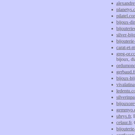
alexandr
planetys
pilatel.c
bijoux-dir
bijouteri
silver-bi
bijouteri
carat-et-
greg-or.
bijoux, d
ordumon
gerbaud.f
bijoux-bi
vivalatina
ledentu.
silverinp
bijouxorev
gemmyo.
ubrys.fr
, 
celaur.fr
, 
bijouteri