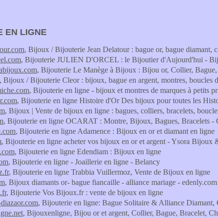
E EN LIGNE
tour.com
, Bijoux / Bijouterie Jean Delatour : bague or, bague diamant, 
cel.com
, Bijouterie JULIEN D'ORCEL : le Bijoutier d'Aujourd'hui - Bij
abijoux.com
, Bijouterie Le Manège à Bijoux : Bijou or, Collier, Bague,
, Bijoux / Bijouterie Cleor : bijoux, bague en argent, montres, boucles d'
miche.com
, Bijouterie en ligne - bijoux et montres de marques à petits pr
or.com
, Bijouterie en ligne Histoire d'Or Des bijoux pour toutes les Hist
om
, Bijoux | Vente de bijoux en ligne : bagues, colliers, bracelets, boucle
om
, Bijouterie en ligne OCARAT : Montre, Bijoux, Bagues, Bracelets - 
e.com
, Bijouterie en ligne Adamence : Bijoux en or et diamant en ligne
m
, Bijouterie en ligne acheter vos bijoux en or et argent - Ysora Bijoux
.com
, Bijouterie en ligne Edendiam : Bijoux en ligne
com
, Bijouterie en ligne - Joaillerie en ligne - Belancy
.fr
, Bijouterie en ligne Trabbia Vuillermoz, Vente de Bijoux en ligne
om
, Bijoux diamants or- bague fiancaille - alliance mariage - edenly.com
.fr
, Bijouterie Vos Bijoux.fr : vente de bijoux en ligne
e-diazaor.com
, Bijouterie en ligne: Bague Solitaire & Alliance Diamant
igne.net
, Bijouxenligne, Bijou or et argent, Collier, Bague, Bracelet, 