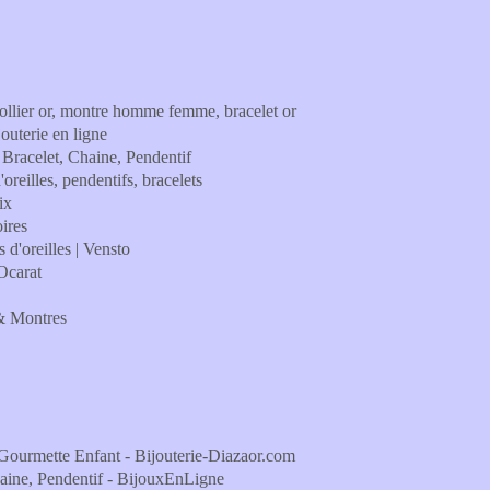
collier or, montre homme femme, bracelet or
outerie en ligne
 Bracelet, Chaine, Pendentif
oreilles, pendentifs, bracelets
ix
oires
s d'oreilles | Vensto
Ocarat
 & Montres
, Gourmette Enfant - Bijouterie-Diazaor.com
Chaine, Pendentif - BijouxEnLigne