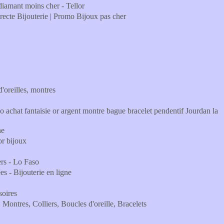
t diamant moins cher - Tellor
irecte Bijouterie | Promo Bijoux pas cher
'oreilles, montres
 achat fantaisie or argent montre bague bracelet pendentif Jourdan la
ne
or bijoux
ers - Lo Faso
s - Bijouterie en ligne
soires
Montres, Colliers, Boucles d'oreille, Bracelets