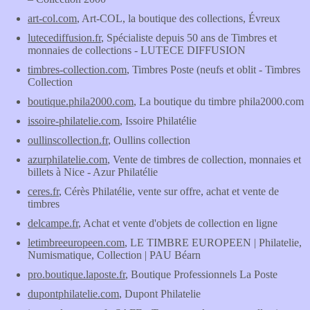
art-col.com
, Art-COL, la boutique des collections, Évreux
lutecediffusion.fr
, Spécialiste depuis 50 ans de Timbres et
monnaies de collections - LUTECE DIFFUSION
timbres-collection.com
, Timbres Poste (neufs et oblit - Timbres
Collection
boutique.phila2000.com
, La boutique du timbre phila2000.com
issoire-philatelie.com
, Issoire Philatélie
oullinscollection.fr
, Oullins collection
azurphilatelie.com
, Vente de timbres de collection, monnaies et
billets à Nice - Azur Philatélie
ceres.fr
, Cérès Philatélie, vente sur offre, achat et vente de
timbres
delcampe.fr
, Achat et vente d'objets de collection en ligne
letimbreeuropeen.com
, LE TIMBRE EUROPEEN | Philatelie,
Numismatique, Collection | PAU Béarn
pro.boutique.laposte.fr
, Boutique Professionnels La Poste
dupontphilatelie.com
, Dupont Philatelie