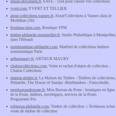
image-document.fr
, SAFE - Tout pour classer vos collections
yvert.com
, YVERT ET TELLIER
atout-collections-vannes.fr
, Atout'Collections à Vannes dans le
Morbihan (56)
boutique-tpm.com
, Boutique TPM
timbre-philatelie-montpellier.fr
, Studio Philatélique à Montpellier,
dans l'Hérault
numismatique-philatelie.com
, Matériel de collections timbres
numismatique Paris
arthurmaury.fr
, ARTHUR MAURY
chaloncollections.com
, Vente et rachat d'objets de collection -
Chalon Collections
maison-timbre.fr
, La Maison du Timbre - Timbres de collections,
Philatelie, The House of Stamps -Briefmarken - Francobollo
monbureaudeposte.fr
, Mon Bureau de Poste : boutiques en ligne
de la Poste, timbres, enveloppes, services de la Poste,
Programme Pro
robineau-philatelie.com
, Timbre de collection ::: Robineau achat
vente de timbre de collection