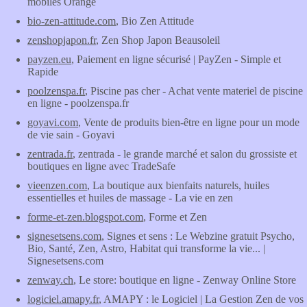
mobiles Orange
bio-zen-attitude.com
, Bio Zen Attitude
zenshopjapon.fr
, Zen Shop Japon Beausoleil
payzen.eu
, Paiement en ligne sécurisé | PayZen - Simple et
Rapide
poolzenspa.fr
, Piscine pas cher - Achat vente materiel de piscine
en ligne - poolzenspa.fr
goyavi.com
, Vente de produits bien-être en ligne pour un mode
de vie sain - Goyavi
zentrada.fr
, zentrada - le grande marché et salon du grossiste et
boutiques en ligne avec TradeSafe
vieenzen.com
, La boutique aux bienfaits naturels, huiles
essentielles et huiles de massage - La vie en zen
forme-et-zen.blogspot.com
, Forme et Zen
signesetsens.com
, Signes et sens : Le Webzine gratuit Psycho,
Bio, Santé, Zen, Astro, Habitat qui transforme la vie... |
Signesetsens.com
zenway.ch
, Le store: boutique en ligne - Zenway Online Store
logiciel.amapy.fr
, AMAPY : le Logiciel | La Gestion Zen de vos