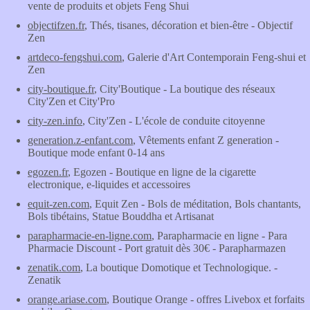
vente de produits et objets Feng Shui
objectifzen.fr
, Thés, tisanes, décoration et bien-être - Objectif
Zen
artdeco-fengshui.com
, Galerie d'Art Contemporain Feng-shui et
Zen
city-boutique.fr
, City'Boutique - La boutique des réseaux
City'Zen et City'Pro
city-zen.info
, City'Zen - L'école de conduite citoyenne
generation.z-enfant.com
, Vêtements enfant Z generation -
Boutique mode enfant 0-14 ans
egozen.fr
, Egozen - Boutique en ligne de la cigarette
electronique, e-liquides et accessoires
equit-zen.com
, Equit Zen - Bols de méditation, Bols chantants,
Bols tibétains, Statue Bouddha et Artisanat
parapharmacie-en-ligne.com
, Parapharmacie en ligne - Para
Pharmacie Discount - Port gratuit dès 30€ - Parapharmazen
zenatik.com
, La boutique Domotique et Technologique. -
Zenatik
orange.ariase.com
, Boutique Orange - offres Livebox et forfaits