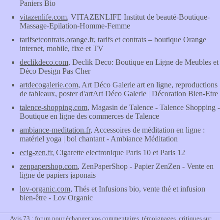
Paniers Bio
vitazenlife.com
, VITAZENLIFE Institut de beauté-Boutique-
Massage-Epilation-Homme-Femme
tarifsetcontrats.orange.fr
, tarifs et contrats – boutique Orange
internet, mobile, fixe et TV
declikdeco.com
, Declik Deco: Boutique en Ligne de Meubles et
Déco Design Pas Cher
artdecogalerie.com
, Art Déco Galerie art en ligne, reproductions
de tableaux, poster d'artArt Déco Galerie | Décoration Bien-Etre
talence-shopping.com
, Magasin de Talence - Talence Shopping -
Boutique en ligne des commerces de Talence
ambiance-meditation.fr
, Accessoires de méditation en ligne :
matériel yoga | bol chantant - Ambiance Méditation
ecig-zen.fr
, Cigarette electronique Paris 10 et Paris 12
zenpapershop.com
, ZenPaperShop - Papier ZenZen - Vente en
ligne de papiers japonais
lov-organic.com
, Thés et Infusions bio, vente thé et infusion
bien-être - Lov Organic
Avis 73 : forum pour échanger vos commentaires, témoignages, critiques sur