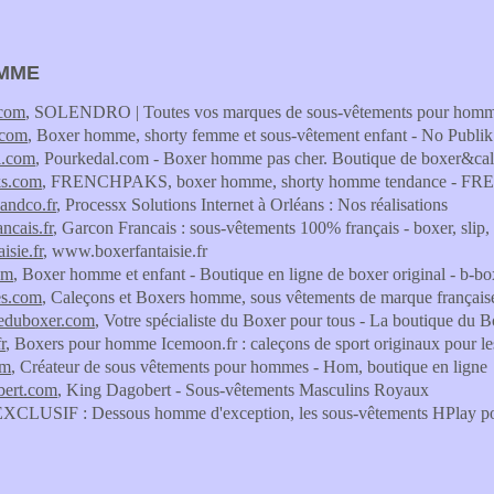
MME
.com
, SOLENDRO | Toutes vos marques de sous-vêtements pour homme (
.com
, Boxer homme, shorty femme et sous-vêtement enfant - No Publik
l.com
, Pourkedal.com - Boxer homme pas cher. Boutique de boxer&ca
ks.com
, FRENCHPAKS, boxer homme, shorty homme tendance - 
sandco.fr
, Processx Solutions Internet à Orléans : Nos réalisations
ncais.fr
, Garcon Francais : sous-vêtements 100% français - boxer, sli
isie.fr
, www.boxerfantaisie.fr
om
, Boxer homme et enfant - Boutique en ligne de boxer original - b-bo
es.com
, Caleçons et Boxers homme, sous vêtements de marque française
ueduboxer.com
, Votre spécialiste du Boxer pour tous - La boutique du 
r
, Boxers pour homme Icemoon.fr : caleçons de sport originaux pour
om
, Créateur de sous vêtements pour hommes - Hom, boutique en ligne
bert.com
, King Dagobert - Sous-vêtements Masculins Royaux
EXCLUSIF : Dessous homme d'exception, les sous-vêtements HPl