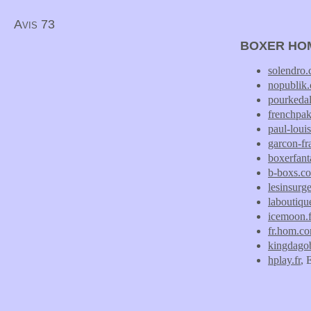
Avis 73
BOXER HO
solendro
nopublik
pourkeda
frenchpa
paul-loui
garcon-fra
boxerfanta
b-boxs.c
lesinsurg
laboutiq
icemoon.f
fr.hom.c
kingdago
hplay.fr
, 