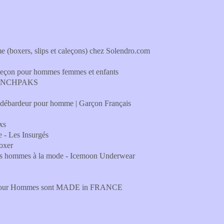
boxers, slips et caleçons) chez Solendro.com
leçon pour hommes femmes et enfants
FRENCHPAKS
p, débardeur pour homme | Garçon Français
xs
 - Les Insurgés
Boxer
 les hommes à la mode - Icemoon Underwear
ay pour Hommes sont MADE in FRANCE