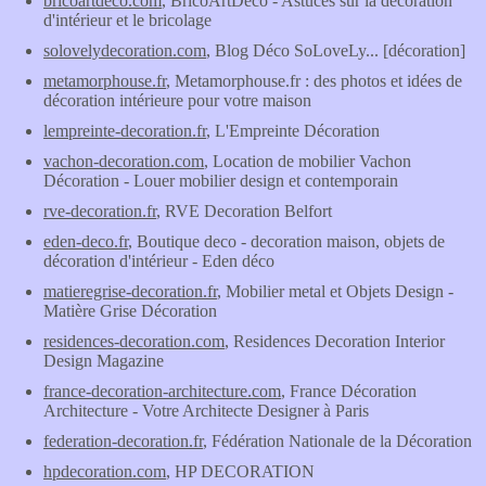
bricoartdeco.com
, BricoArtDeco - Astuces sur la décoration
d'intérieur et le bricolage
solovelydecoration.com
, Blog Déco SoLoveLy... [décoration]
metamorphouse.fr
, Metamorphouse.fr : des photos et idées de
décoration intérieure pour votre maison
lempreinte-decoration.fr
, L'Empreinte Décoration
vachon-decoration.com
, Location de mobilier Vachon
Décoration - Louer mobilier design et contemporain
rve-decoration.fr
, RVE Decoration Belfort
eden-deco.fr
, Boutique deco - decoration maison, objets de
décoration d'intérieur - Eden déco
matieregrise-decoration.fr
, Mobilier metal et Objets Design -
Matière Grise Décoration
residences-decoration.com
, Residences Decoration Interior
Design Magazine
france-decoration-architecture.com
, France Décoration
Architecture - Votre Architecte Designer à Paris
federation-decoration.fr
, Fédération Nationale de la Décoration
hpdecoration.com
, HP DECORATION