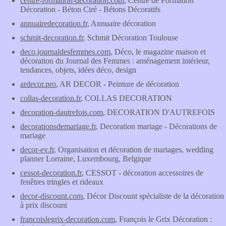
centre-formation-decoration.com
, Centre de Formation
Décoration - Béton Ciré - Bétons Décoratifs
annuairedecoration.fr
, Annuaire décoration
schmit-decoration.fr
, Schmit Décoration Toulouse
deco.journaldesfemmes.com
, Déco, le magazine maison et
décoration du Journal des Femmes : aménagement intérieur,
tendances, objets, idées déco, design
ardecor.pro
, AR DECOR - Peinture de décoration
collas-decoration.fr
, COLLAS DECORATION
decoration-dautrefois.com
, DECORATION D'AUTREFOIS
decorationsdemariage.fr
, Decoration mariage - Décorations de
mariage
decor-ev.fr
, Organisation et décoration de mariages, wedding
planner Lorraine, Luxembourg, Belgique
cessot-decoration.fr
, CESSOT - décoration accessoires de
fenêtres tringles et rideaux
decor-discount.com
, Décor Discount spécialiste de la décoration
à prix discount
francoislegrix-decoration.com
, François le Grix Décoration :