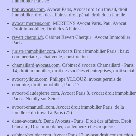
immobilier Paris 75
bbp-avocats.com
, Avocat Paris, Avocat droit du travail, droit
immobilier, droit des affaires, droit pénal, droit de la famille
avocat-mertens.com
, MERTENS Avocat Paris, Pau. Avocat
Droit Immobilier, Droit des Affaires
revert-cherqui.fr
, Cabinet Revert Cherqui - Avocat Immobilier
Paris
juriste-immobilier.com
, Avocats Droit immobilier Paris : baux
commerciaux, achat vente, construction
chamaillard-avocats.com
, Cabinet d'avocats Chamaillard - Paris
14, droit immobilier, droit des sociétés et entreprises, droit social
avocat-yllouz.com
, Philippe YLLOUZ, avocat permis de
conduire, droit immobilier, Paris 17
avocat-claudepierre.com
, Avocat Paris 8, avocat droit immobilier
Paris - Neuilly sur Seine
avocat-emanuelli.com
, Avocat droit immobilier Paris, de la
famille et du travail à Paris (75)
dana-avocats.fr
, Dana Avocats - Paris, Droit des affaires, Droit
bancaire, Droit immobilier, contentieux et escroquerie
cabinet-bouttier.com
, Avocat Paris 13, avocat droit construction