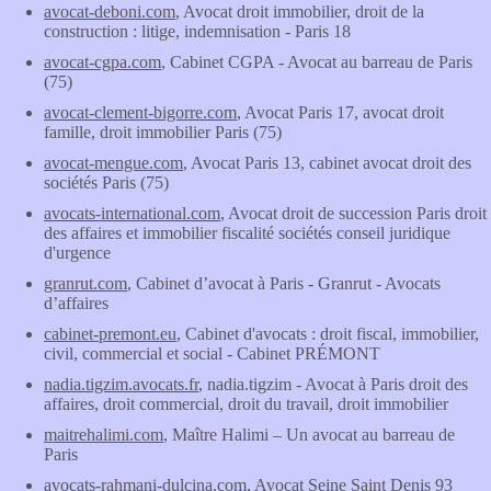
avocat-deboni.com
, Avocat droit immobilier, droit de la
construction : litige, indemnisation - Paris 18
avocat-cgpa.com
, Cabinet CGPA - Avocat au barreau de Paris
(75)
avocat-clement-bigorre.com
, Avocat Paris 17, avocat droit
famille, droit immobilier Paris (75)
avocat-mengue.com
, Avocat Paris 13, cabinet avocat droit des
sociétés Paris (75)
avocats-international.com
, Avocat droit de succession Paris droit
des affaires et immobilier fiscalité sociétés conseil juridique
d'urgence
granrut.com
, Cabinet d’avocat à Paris - Granrut - Avocats
d’affaires
cabinet-premont.eu
, Cabinet d'avocats : droit fiscal, immobilier,
civil, commercial et social - Cabinet PRÉMONT
nadia.tigzim.avocats.fr
, nadia.tigzim - Avocat à Paris droit des
affaires, droit commercial, droit du travail, droit immobilier
maitrehalimi.com
, Maître Halimi – Un avocat au barreau de
Paris
avocats-rahmani-dulcina.com
, Avocat Seine Saint Denis 93