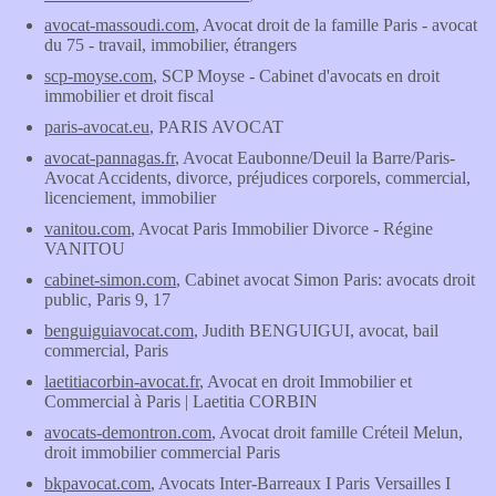
avocat-massoudi.com
, Avocat droit de la famille Paris - avocat
du 75 - travail, immobilier, étrangers
scp-moyse.com
, SCP Moyse - Cabinet d'avocats en droit
immobilier et droit fiscal
paris-avocat.eu
, PARIS AVOCAT
avocat-pannagas.fr
, Avocat Eaubonne/Deuil la Barre/Paris-
Avocat Accidents, divorce, préjudices corporels, commercial,
licenciement, immobilier
vanitou.com
, Avocat Paris Immobilier Divorce - Régine
VANITOU
cabinet-simon.com
, Cabinet avocat Simon Paris: avocats droit
public, Paris 9, 17
benguiguiavocat.com
, Judith BENGUIGUI, avocat, bail
commercial, Paris
laetitiacorbin-avocat.fr
, Avocat en droit Immobilier et
Commercial à Paris | Laetitia CORBIN
avocats-demontron.com
, Avocat droit famille Créteil Melun,
droit immobilier commercial Paris
bkpavocat.com
, Avocats Inter-Barreaux I Paris Versailles I