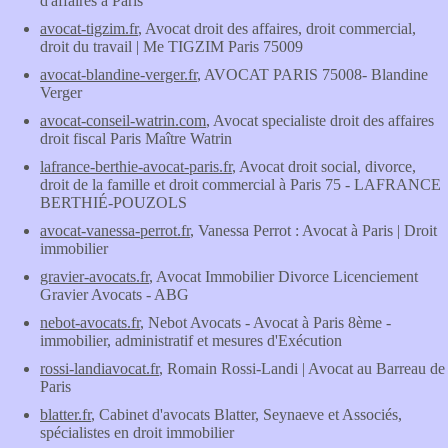
d'affaires à Paris
avocat-tigzim.fr
, Avocat droit des affaires, droit commercial,
droit du travail | Me TIGZIM Paris 75009
avocat-blandine-verger.fr
, AVOCAT PARIS 75008- Blandine
Verger
avocat-conseil-watrin.com
, Avocat specialiste droit des affaires
droit fiscal Paris Maître Watrin
lafrance-berthie-avocat-paris.fr
, Avocat droit social, divorce,
droit de la famille et droit commercial à Paris 75 - LAFRANCE
BERTHIÉ-POUZOLS
avocat-vanessa-perrot.fr
, Vanessa Perrot : Avocat à Paris | Droit
immobilier
gravier-avocats.fr
, Avocat Immobilier Divorce Licenciement
Gravier Avocats - ABG
nebot-avocats.fr
, Nebot Avocats - Avocat à Paris 8ème -
immobilier, administratif et mesures d'Exécution
rossi-landiavocat.fr
, Romain Rossi-Landi | Avocat au Barreau de
Paris
blatter.fr
, Cabinet d'avocats Blatter, Seynaeve et Associés,
spécialistes en droit immobilier