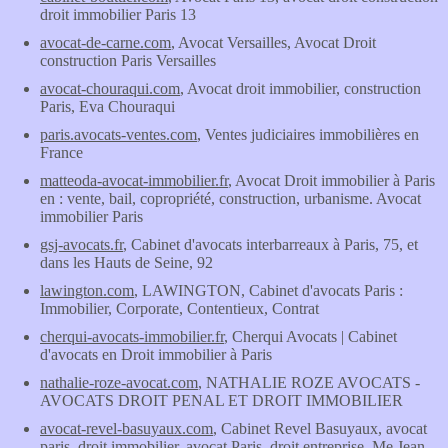
droit immobilier Paris 13
avocat-de-carne.com
, Avocat Versailles, Avocat Droit
construction Paris Versailles
avocat-chouraqui.com
, Avocat droit immobilier, construction
Paris, Eva Chouraqui
paris.avocats-ventes.com
, Ventes judiciaires immobilières en
France
matteoda-avocat-immobilier.fr
, Avocat Droit immobilier à Paris
en : vente, bail, copropriété, construction, urbanisme. Avocat
immobilier Paris
gsj-avocats.fr
, Cabinet d'avocats interbarreaux à Paris, 75, et
dans les Hauts de Seine, 92
lawington.com
, LAWINGTON, Cabinet d'avocats Paris :
Immobilier, Corporate, Contentieux, Contrat
cherqui-avocats-immobilier.fr
, Cherqui Avocats | Cabinet
d'avocats en Droit immobilier à Paris
nathalie-roze-avocat.com
, NATHALIE ROZE AVOCATS -
AVOCATS DROIT PENAL ET DROIT IMMOBILIER
avocat-revel-basuyaux.com
, Cabinet Revel Basuyaux, avocat
paris, droit immobilier, avocat Paris, droit entreprise, Me Jean-