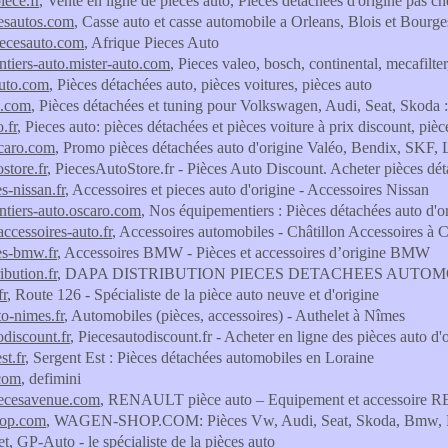
ece.fr
, Vente en ligne de pièces auto, Pièces détachées d'origine pas ch
esautos.com
, Casse auto et casse automobile a Orleans, Blois et Bourges
iecesauto.com
, Afrique Pieces Auto
tiers-auto.mister-auto.com
, Pieces valeo, bosch, continental, mecafilt
uto.com
, Pièces détachées auto, pièces voitures, pièces auto
.com
, Pièces détachées et tuning pour Volkswagen, Audi, Seat, Skoda
.fr
, Pieces auto: pièces détachées et pièces voiture à prix discount, piè
caro.com
, Promo pièces détachées auto d'origine Valéo, Bendix, SKF
store.fr
, PiecesAutoStore.fr - Pièces Auto Discount. Acheter pièces dét
s-nissan.fr
, Accessoires et pieces auto d'origine - Accessoires Nissan
tiers-auto.oscaro.com
, Nos équipementiers : Pièces détachées auto d'o
accessoires-auto.fr
, Accessoires automobiles - Châtillon Accessoires à C
es-bmw.fr
, Accessoires BMW - Pièces et accessoires d’origine BMW
ibution.fr
, DAPA DISTRIBUTION PIECES DETACHEES AUTOM
fr
, Route 126 - Spécialiste de la pièce auto neuve et d'origine
to-nimes.fr
, Automobiles (pièces, accessoires) - Authelet à Nîmes
odiscount.fr
, Piecesautodiscount.fr - Acheter en ligne des pièces auto d'
st.fr
, Sergent Est : Pièces détachées automobiles en Loraine
.com
, defimini
iecesavenue.com
, RENAULT pièce auto – Equipement et accessoire
op.com
, WAGEN-SHOP.COM: Pièces Vw, Audi, Seat, Skoda, Bmw, 
et
, GP-Auto - le spécialiste de la pièces auto