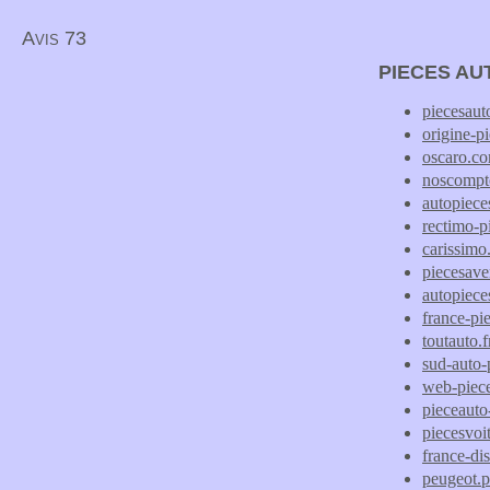
Avis 73
PIECES AU
piecesau
origine-p
oscaro.c
noscompt
autopiece
rectimo-p
carissimo
piecesav
autopiece
france-pi
toutauto.f
sud-auto-
web-piec
pieceauto
piecesvoi
france-dis
peugeot.