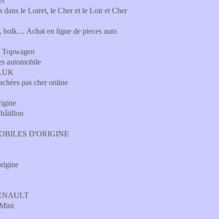
er
 dans le Loiret, le Cher et le Loir et Cher
er, bolk… Achat en ligne de pieces auto
 : Topwagen
ces automobile
, LUK
achées pas cher online
rigine
hâtillon
OBILES D'ORIGINE
origine
 RENAULT
Mini