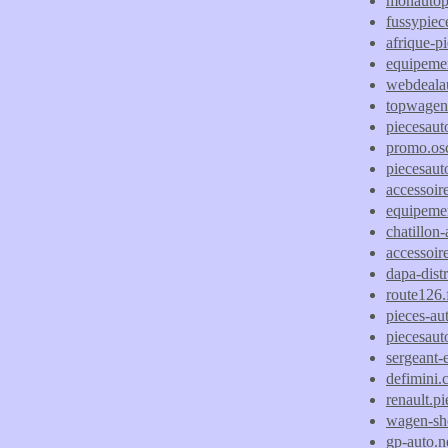
monautopi
fussypiec
afrique-p
equipemen
webdeala
topwagen
piecesauto
promo.os
piecesauto
accessoire
equipemen
chatillon-
accessoir
dapa-distr
route126.
pieces-au
piecesaut
sergeant-e
defimini
renault.p
wagen-sh
gp-auto.n