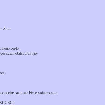
es Auto
x d'une copie.
èces automobiles d'origine
ees
accessoires auto sur Piecesvoitures.com
e PEUGEOT