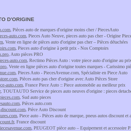
TO D'ORIGINE
to.com
, Pièces auto de marques d'origine moins cher / PiecesAuto
ieces-auto.com
, Pieces Auto Neuve, pieces auto pas cher - Origine Piec
om
, Vente en ligne de pièces auto d'origine pas cher – Pièces détachées
oirs.com
, Pieces auto d'origine à petit prix - Nos Comptoirs
s.pro
, Auto pièces PRO
ieces-auto.com
, Rectimo Pièces Auto : votre piece auto d'origine au pri
.pro
, Vente en ligne pièces auto d'origine toutes marques - Carissimo pi
enue.com
, Pieces Auto - PiecesAvenue.com, Spécialiste en Piece Auto
store.com
, Pièces auto pas cher d'origine avec Auto Pièces Store
ece-auto.com
, France Piece Auto :: Piece automobile au meilleur prix
r
, TOUTAUTO Service de pieces auto neuves d'origine : pieces detach
pieces.com
, Sud auto pieces
esauto.com
, Pièces auto.com
-discount.com
, Pièce Auto Discount
tures.com
, Piece auto - Pièces auto de marque, pneus autos discount et 
count.fr
, France discount
piecesavenue.com
, PEUGEOT pièce auto – Equipement et accessoir