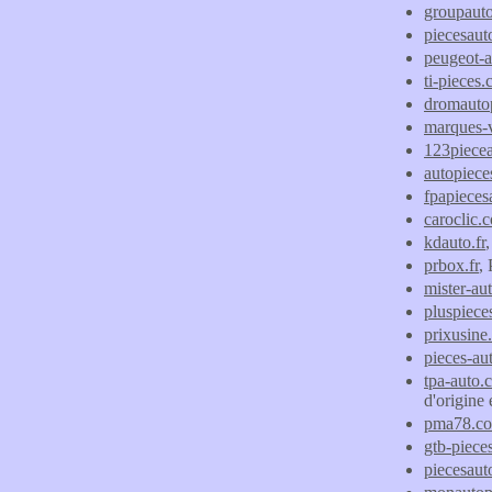
groupauto
piecesauto
peugeot-a
ti-pieces
dromautop
marques-v
123piece
autopiece
fpapieces
caroclic.
kdauto.fr
prbox.fr
, 
mister-au
pluspiece
prixusine.
pieces-au
tpa-auto.
d'origine 
pma78.c
gtb-pieces
piecesau