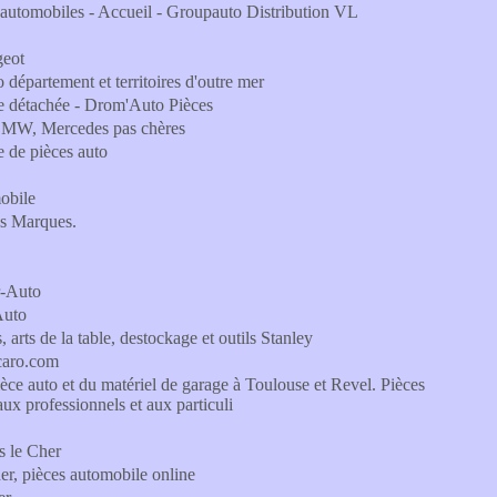
r automobiles - Accueil - Groupauto Distribution VL
geot
o département et territoires d'outre mer
ièce détachée - Drom'Auto Pièces
, BMW, Mercedes pas chères
e de pièces auto
mobile
es Marques.
r-Auto
Auto
 arts de la table, destockage et outils Stanley
scaro.com
èce auto et du matériel de garage à Toulouse et Revel. Pièces
aux professionnels et aux particuli
s le Cher
her, pièces automobile online