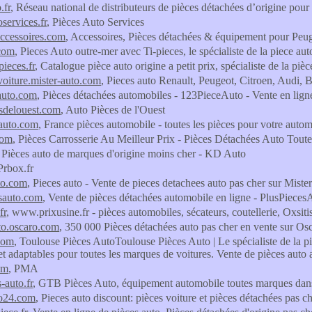
.fr
, Réseau national de distributeurs de pièces détachées d’origine pou
services.fr
, Pièces Auto Services
ccessoires.com
, Accessoires, Pièces détachées & équipement pour Peu
.com
, Pieces Auto outre-mer avec Ti-pieces, le spécialiste de la piece aut
ieces.fr
, Catalogue pièce auto origine a petit prix, spécialiste de la p
oiture.mister-auto.com
, Pieces auto Renault, Peugeot, Citroen, Audi
auto.com
, Pièces détachées automobiles - 123PieceAuto - Vente en lign
sdelouest.com
, Auto Pièces de l'Ouest
auto.com
, France pièces automobile - toutes les pièces pour votre auto
com
, Pièces Carrosserie Au Meilleur Prix - Pièces Détachées Auto Tout
, Pièces auto de marques d'origine moins cher - KD Auto
Prbox.fr
to.com
, Pieces auto - Vente de pieces detachees auto pas cher sur Miste
sauto.com
, Vente de pièces détachées automobile en ligne - PlusPieces
fr
, www.prixusine.fr - pièces automobiles, sécateurs, coutellerie, Oxsitis,
to.oscaro.com
, 350 000 Pièces détachées auto pas cher en vente sur O
com
, Toulouse Pièces AutoToulouse Pièces Auto | Le spécialiste de la pi
et adaptables pour toutes les marques de voitures. Vente de pièces auto 
om
, PMA
-auto.fr
, GTB Pièces Auto, équipement automobile toutes marques dan
to24.com
, Pieces auto discount: pièces voiture et pièces détachées pas c