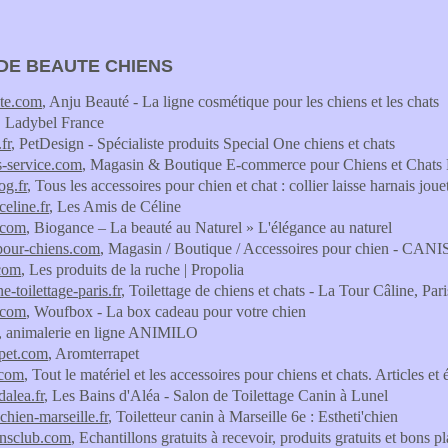
DE BEAUTE CHIENS
ute.com
, Anju Beauté - La ligne cosmétique pour les chiens et les chats
, Ladybel France
fr
, PetDesign - Spécialiste produits Special One chiens et chats
s-service.com
, Magasin & Boutique E-commerce pour Chiens et Chats
og.fr
, Tous les accessoires pour chien et chat : collier laisse harnais jo
eline.fr
, Les Amis de Céline
.com
, Biogance – La beauté au Naturel » L'élégance au naturel
pour-chiens.com
, Magasin / Boutique / Accessoires pour chien - C
.com
, Les produits de la ruche | Propolia
ne-toilettage-paris.fr
, Toilettage de chiens et chats - La Tour Câline, Par
.com
, Woufbox - La box cadeau pour votre chien
, animalerie en ligne ANIMILO
pet.com
, Aromterrapet
.com
, Tout le matériel et les accessoires pour chiens et chats. Articles
dalea.fr
, Les Bains d'Aléa - Salon de Toilettage Canin à Lunel
-chien-marseille.fr
, Toiletteur canin à Marseille 6e : Estheti'chien
onsclub.com
, Echantillons gratuits à recevoir, produits gratuits et bons 