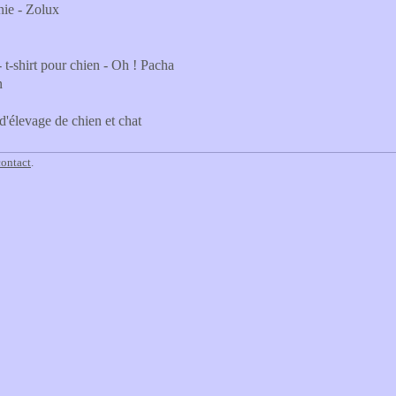
nie - Zolux
 t-shirt pour chien - Oh ! Pacha
n
d'élevage de chien et chat
contact
.