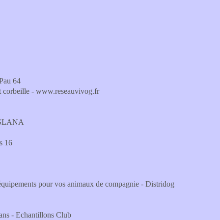
 Pau 64
uet corbeille - www.reseauvivog.fr
ANISLANA
is 16
 et équipements pour vos animaux de compagnie - Distridog
plans - Echantillons Club