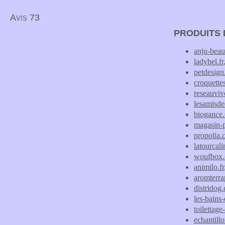
Avis 73
PRODUITS 
anju-bea
ladybel.fr
petdesign.
croquette
reseauviv
lesamisdec
biogance
magasin-
propolia
latourcali
woufbox
animilo.fr
aromterra
distridog
les-bains-
toilettage
echantill