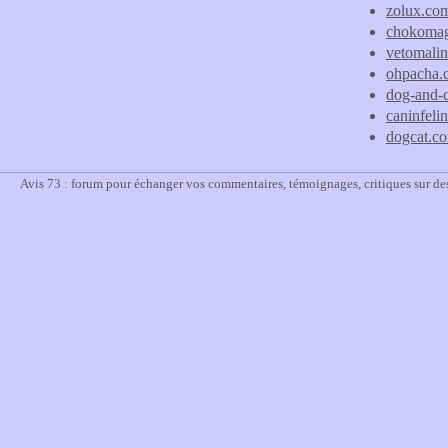
zolux.co
chokoma
vetomali
ohpacha.
dog-and-
caninfelin
dogcat.c
Avis 73 : forum pour échanger vos commentaires, témoignages, critiques sur des