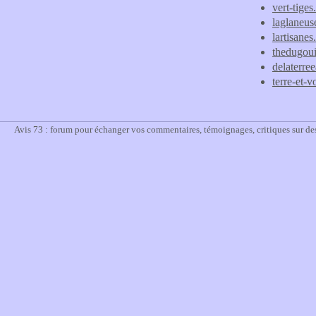
vert-tige
laglaneus
lartisanes.
thedugoui
delaterre
terre-et-
Avis 73 : forum pour échanger vos commentaires, témoignages, critiques sur des