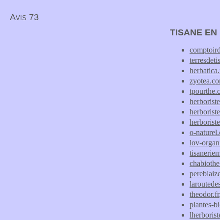
Avis 73
TISANE EN
comptoird
terresdeti
herbatica.
zyotea.c
tpourthe
herborist
herborist
herborist
o-naturel.
lov-organ
tisanerie
chabiothe.
pereblaize
laroutede
theodor.fr
plantes-b
lherborist