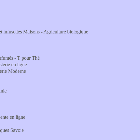
 et infusettes Maisons - Agriculture biologique
parfumés - T pour Thé
sterie en ligne
sterie Moderne
anic
vente en ligne
iques Savoie