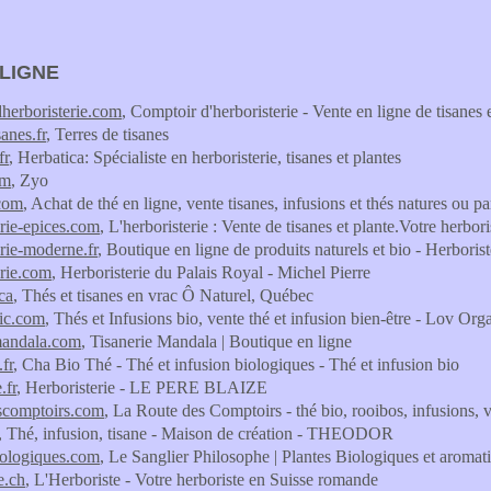
 LIGNE
herboristerie.com
, Comptoir d'herboristerie - Vente en ligne de tisanes
sanes.fr
, Terres de tisanes
fr
, Herbatica: Spécialiste en herboristerie, tisanes et plantes
om
, Zyo
.com
, Achat de thé en ligne, vente tisanes, infusions et thés natures ou 
erie-epices.com
, L'herboristerie : Vente de tisanes et plante.Votre herbori
erie-moderne.fr
, Boutique en ligne de produits naturels et bio - Herbori
erie.com
, Herboristerie du Palais Royal - Michel Pierre
ca
, Thés et tisanes en vrac Ô Naturel, Québec
ic.com
, Thés et Infusions bio, vente thé et infusion bien-être - Lov Org
mandala.com
, Tisanerie Mandala | Boutique en ligne
fr
, Cha Bio Thé - Thé et infusion biologiques - Thé et infusion bio
.fr
, Herboristerie - LE PERE BLAIZE
scomptoirs.com
, La Route des Comptoirs - thé bio, rooibos, infusions, 
, Thé, infusion, tisane - Maison de création - THEODOR
iologiques.com
, Le Sanglier Philosophe | Plantes Biologiques et aromat
e.ch
, L'Herboriste - Votre herboriste en Suisse romande