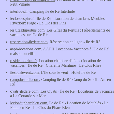
Petit Village
interlude.fr
, Camping ile de Ré Interlude
leclosdespins.fr
, Ile de Ré - Location de chambres Meublés -
Rivedoux Plage - Le Clos des Pins
lesgitesdupertuis.com
, Les Gîtes du Pertuis : Hébergements de
vacances sur l'île de Ré
reservation-iledere.com
, Réservation en ligne - Ile de Ré
aaph-locations.com
, AAPH Locations- Vacances à l'Ile de Ré
maison ou villa
residence-rhea.fr
, Location chambre d'hôte et location de
vacances - Ile de Ré - Charente Maritime - Le Clos Rhea
ilesouslevent.com
, L'Ile sous le vent - Hôtel Ile de Ré
campdusoleil.com
, Camping ile de Ré Camp du Soleil - Ars en
Ré
oyats-iledere.com
, Les Oyats - Île de Ré - Locations de vacances
à La Couarde sur Mer
leclosdupharebleu.com
, Ile de Ré - Location de Meublés - La
Flotte en Ré - Le Clos du Phare Bleu