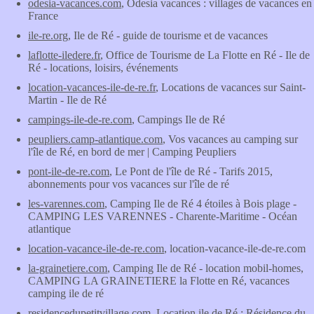
odesia-vacances.com
, Odesia vacances : villages de vacances en
France
ile-re.org
, Ile de Ré - guide de tourisme et de vacances
laflotte-iledere.fr
, Office de Tourisme de La Flotte en Ré - Ile de
Ré - locations, loisirs, événements
location-vacances-ile-de-re.fr
, Locations de vacances sur Saint-
Martin - Ile de Ré
campings-ile-de-re.com
, Campings Ile de Ré
peupliers.camp-atlantique.com
, Vos vacances au camping sur
l'île de Ré, en bord de mer | Camping Peupliers
pont-ile-de-re.com
, Le Pont de l'île de Ré - Tarifs 2015,
abonnements pour vos vacances sur l'île de ré
les-varennes.com
, Camping Ile de Ré 4 étoiles à Bois plage -
CAMPING LES VARENNES - Charente-Maritime - Océan
atlantique
location-vacance-ile-de-re.com
, location-vacance-ile-de-re.com
la-grainetiere.com
, Camping Ile de Ré - location mobil-homes,
CAMPING LA GRAINETIERE la Flotte en Ré, vacances
camping ile de ré
residencedupetitvillage.com
, Location ile de Ré : Résidence du