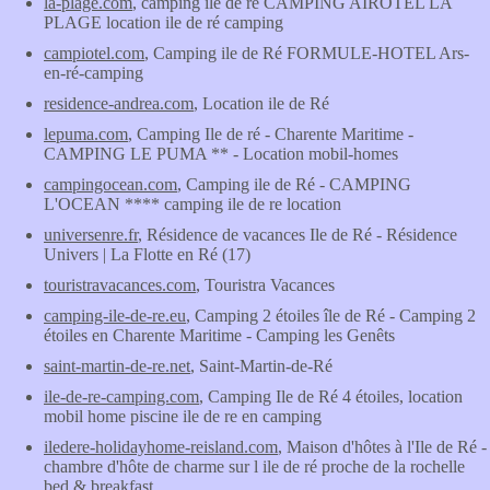
la-plage.com
, camping ile de re CAMPING AIROTEL LA
PLAGE location ile de ré camping
campiotel.com
, Camping ile de Ré FORMULE-HOTEL Ars-
en-ré-camping
residence-andrea.com
, Location ile de Ré
lepuma.com
, Camping Ile de ré - Charente Maritime -
CAMPING LE PUMA ** - Location mobil-homes
campingocean.com
, Camping ile de Ré - CAMPING
L'OCEAN **** camping ile de re location
universenre.fr
, Résidence de vacances Ile de Ré - Résidence
Univers | La Flotte en Ré (17)
touristravacances.com
, Touristra Vacances
camping-ile-de-re.eu
, Camping 2 étoiles île de Ré - Camping 2
étoiles en Charente Maritime - Camping les Genêts
saint-martin-de-re.net
, Saint-Martin-de-Ré
ile-de-re-camping.com
, Camping Ile de Ré 4 étoiles, location
mobil home piscine ile de re en camping
iledere-holidayhome-reisland.com
, Maison d'hôtes à l'Ile de Ré -
chambre d'hôte de charme sur l ile de ré proche de la rochelle
bed & breakfast