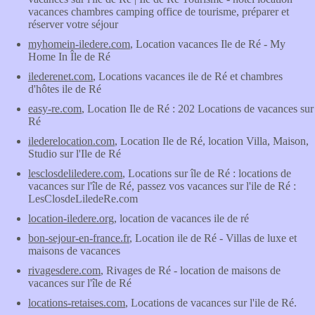
vacances chambres camping office de tourisme, préparer et
réserver votre séjour
myhomein-iledere.com
, Location vacances Ile de Ré - My
Home In Île de Ré
ilederenet.com
, Locations vacances ile de Ré et chambres
d'hôtes ile de Ré
easy-re.com
, Location Ile de Ré : 202 Locations de vacances sur
Ré
ilederelocation.com
, Location Ile de Ré, location Villa, Maison,
Studio sur l'Ile de Ré
lesclosdeliledere.com
, Locations sur île de Ré : locations de
vacances sur l'île de Ré, passez vos vacances sur l'ile de Ré :
LesClosdeLiledeRe.com
location-iledere.org
, location de vacances ile de ré
bon-sejour-en-france.fr
, Location ile de Ré - Villas de luxe et
maisons de vacances
rivagesdere.com
, Rivages de Ré - location de maisons de
vacances sur l'île de Ré
locations-retaises.com
, Locations de vacances sur l'ile de Ré.