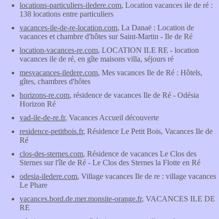
locations-particuliers-iledere.com
, Location vacances ile de ré :
138 locations entre particuliers
vacances-ile-de-re-location.com
, La Danaë : Location de
vacances et chambre d'hôtes sur Saint-Martin - Ile de Ré
location-vacances-re.com
, LOCATION ILE RE - location
vacances ile de ré, en gîte maisons villa, séjours ré
mesvacances-iledere.com
, Mes vacances Ile de Ré : Hôtels,
gîtes, chambres d'hôtes
horizons-re.com
, résidence de vacances Ile de Ré - Odésia
Horizon Ré
vad-ile-de-re.fr
, Vacances Accueil découverte
residence-petitbois.fr
, Résidence Le Petit Bois, Vacances Ile de
Ré
clos-des-sternes.com
, Résidence de vacances Le Clos des
Sternes sur l'île de Ré - Le Clos des Sternes la Flotte en Ré
odesia-iledere.com
, Village vacances Ile de re : village vacances
Le Phare
vacances.bord.de.mer.monsite-orange.fr
, VACANCES ILE DE
RE