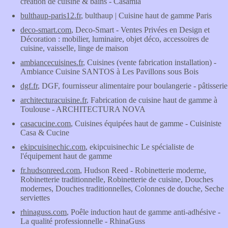
création de cuisine & bains - Casamia
bulthaup-paris12.fr
, bulthaup | Cuisine haut de gamme Paris
deco-smart.com
, Deco-Smart - Ventes Privées en Design et
Décoration : mobilier, luminaire, objet déco, accessoires de
cuisine, vaisselle, linge de maison
ambiancecuisines.fr
, Cuisines (vente fabrication installation) -
Ambiance Cuisine SANTOS à Les Pavillons sous Bois
dgf.fr
, DGF, fournisseur alimentaire pour boulangerie - pâtisserie
architecturacuisine.fr
, Fabrication de cuisine haut de gamme à
Toulouse - ARCHITECTURA NOVA
casacucine.com
, Cuisines équipées haut de gamme - Cuisiniste
Casa & Cucine
ekipcuisinechic.com
, ekipcuisinechic Le spécialiste de
l'équipement haut de gamme
fr.hudsonreed.com
, Hudson Reed - Robinetterie moderne,
Robinetterie traditionnelle, Robinetterie de cuisine, Douches
modernes, Douches traditionnelles, Colonnes de douche, Seche
serviettes
rhinaguss.com
, Poêle induction haut de gamme anti-adhésive -
La qualité professionnelle - RhinaGuss