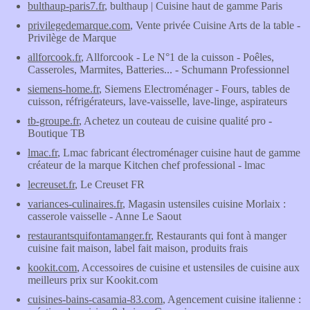
bulthaup-paris7.fr
, bulthaup | Cuisine haut de gamme Paris
privilegedemarque.com
, Vente privée Cuisine Arts de la table -
Privilège de Marque
allforcook.fr
, Allforcook - Le N°1 de la cuisson - Poêles,
Casseroles, Marmites, Batteries... - Schumann Professionnel
siemens-home.fr
, Siemens Electroménager - Fours, tables de
cuisson, réfrigérateurs, lave-vaisselle, lave-linge, aspirateurs
tb-groupe.fr
, Achetez un couteau de cuisine qualité pro -
Boutique TB
lmac.fr
, Lmac fabricant électroménager cuisine haut de gamme
créateur de la marque Kitchen chef professional - lmac
lecreuset.fr
, Le Creuset FR
variances-culinaires.fr
, Magasin ustensiles cuisine Morlaix :
casserole vaisselle - Anne Le Saout
restaurantsquifontamanger.fr
, Restaurants qui font à manger
cuisine fait maison, label fait maison, produits frais
kookit.com
, Accessoires de cuisine et ustensiles de cuisine aux
meilleurs prix sur Kookit.com
cuisines-bains-casamia-83.com
, Agencement cuisine italienne :